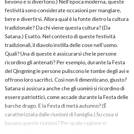
bevono e si divertono.) Nell’epoca moderna, queste
festività sono considerate occasioni per mangiare,
bere e divertirsi. Allora qual è la fonte dietro la cultura
tradizionale? Da chi viene questa cultura? (Da
Satana.) Esatto. Nel contesto di queste festività
tradizionali, il diavolo instilla delle cose nell’uomo.
Quali? Una di queste è assicurarsi che le persone
ricordino gli antenati? Per esempio, durante la Festa
del Qingming le persone puliscono le tombe degli avi e
offrono loro sacrifici. Così non li dimenticano, giusto?
Satana si assicura anche che gli uomini si ricordino di
essere patriottici, come accade durante la Festa delle
barche drago. E la Festa di metà autunno? (È
caratterizzata dalle riunioni di famiglia.) Su cosa si
basano queste riunioni? Per quale ragione si
tengono? (Per mettere la famiglia al primo posto,