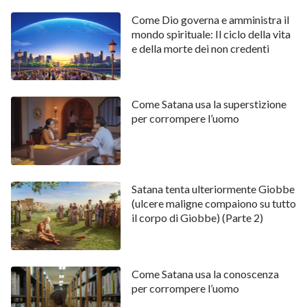
Ci sono addirittura individui che non offrono sacrifici
Come Dio governa e amministra il
mondo spirituale: Il ciclo della vita
agli antenati da anni e che improvvisamente fanno un
e della morte dei non credenti
sogno in cui un defunto chiede loro del denaro. Che
cosa provano? “È triste che questo defunto abbia
bisogno di soldi da spendere! Brucerò qualche
Come Satana usa la superstizione
banconota per lui; se non lo facessi, non sarebbe
per corrompere l’uomo
giusto. Noi vivi potremmo finire nei guai. Chi può dire
quando la tragedia colpirà?”. Avranno sempre questo
grumo di paura e di preoccupazione nel cuore.
Satana tenta ulteriormente Giobbe
Dunque chi dà loro questa preoccupazione? (Satana.)
(ulcere maligne compaiono su tutto
Esatto. Questo non è uno dei modi in cui il diavolo
il corpo di Giobbe) (Parte 2)
corrompe l’uomo? Esso usa diversi mezzi e pretesti
per controllarti, minacciarti e vincolarti, al punto che
cadi in uno stato di stordimento e di resa e ti
Come Satana usa la conoscenza
per corrompere l’uomo
sottometti a lui; è così che Satana corrompe l’uomo.