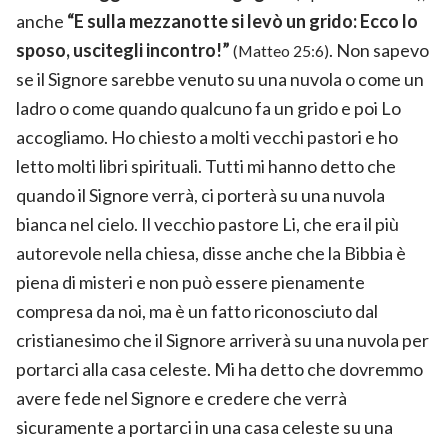
anche
“E sulla mezzanotte si levò un grido: Ecco lo
sposo, uscitegli incontro!”
. Non sapevo
(Matteo 25:6)
se il Signore sarebbe venuto su una nuvola o come un
ladro o come quando qualcuno fa un grido e poi Lo
accogliamo. Ho chiesto a molti vecchi pastori e ho
letto molti libri spirituali. Tutti mi hanno detto che
quando il Signore verrà, ci porterà su una nuvola
bianca nel cielo. Il vecchio pastore Li, che era il più
autorevole nella chiesa, disse anche che la Bibbia è
piena di misteri e non può essere pienamente
compresa da noi, ma è un fatto riconosciuto dal
cristianesimo che il Signore arriverà su una nuvola per
portarci alla casa celeste. Mi ha detto che dovremmo
avere fede nel Signore e credere che verrà
sicuramente a portarci in una casa celeste su una