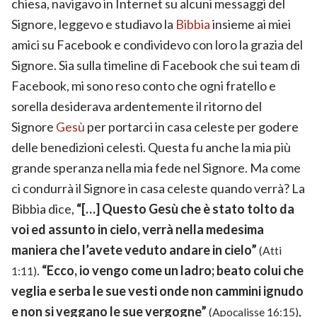
chiesa, navigavo in Internet su alcuni messaggi del
Signore, leggevo e studiavo la
Bibbia
insieme ai miei
amici su Facebook e condividevo con loro la grazia del
Signore. Sia sulla timeline di Facebook che sui team di
Facebook, mi sono reso conto che ogni fratello e
sorella desiderava ardentemente il ritorno del
Signore
Gesù
per portarci in casa celeste per godere
delle benedizioni celesti. Questa fu anche la mia più
grande speranza nella mia fede nel Signore. Ma come
ci condurrà il Signore in casa celeste quando verrà? La
Bibbia dice,
“[…] Questo Gesù che è stato tolto da
voi ed assunto in cielo, verrà nella medesima
maniera che l’avete veduto andare in cielo”
(Atti
.
“Ecco, io vengo come un ladro; beato colui che
1:11)
veglia e serba le sue vesti onde non cammini ignudo
e non si veggano le sue vergogne”
,
(Apocalisse 16:15)