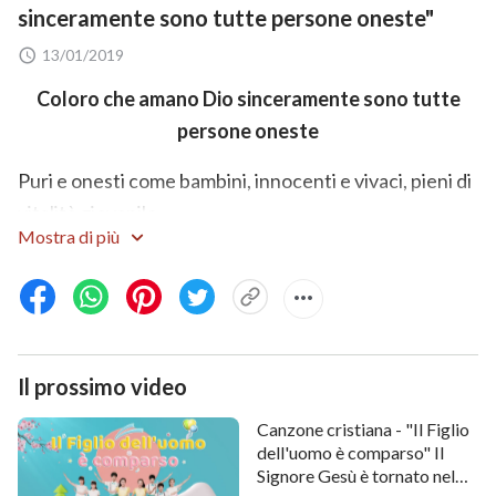
sinceramente sono tutte persone oneste"
13/01/2019
Coloro che amano Dio sinceramente sono tutte
persone oneste
Puri e onesti come bambini, innocenti e vivaci, pieni di
vitalità giovanile,
Mostra di più
sono come gli angeli che vengono al mondo.
Senza menzogna, inganno o insidia, con un cuore
aperto e onesto vivono con dignità.
Il prossimo video
Offrono il loro cuore a Dio, Egli ha fiducia in loro e
sono gli onesti che Dio ama.
Canzone cristiana - "Il Figlio
dell'uomo è comparso" Il
Coloro che amano la verità hanno tutti un cuore
Signore Gesù è tornato nel