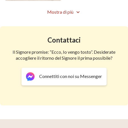
Nel mio cuore c'è solo Dio, solo la verità, le parole di
Dio sono diventate la mia vita.
Mostra di più
Vivendo ogni giorno sotto la guida delle parole di Dio,
sono da Lui benedetto e lo Spirito Santo mi conduce.
Contattaci
Accetto l'esame di Dio e vivo dinanzi a Lui.
Il Signore promise: “Ecco, Io vengo tosto”. Desiderate
accogliere il ritorno del Signore il prima possibile?
Amare Dio sinceramente porta felicità e gioia.
Vivendo ogni giorno sotto la guida delle parole di Dio,
Connettiti con noi su Messenger
sono da Lui benedetto e lo Spirito Santo mi conduce.
Il Regno di
Cristo
è il paradiso per le persone oneste
ed è la loro bella casa.
da "Seguire l'Agnello e cantare dei canti nuovi"