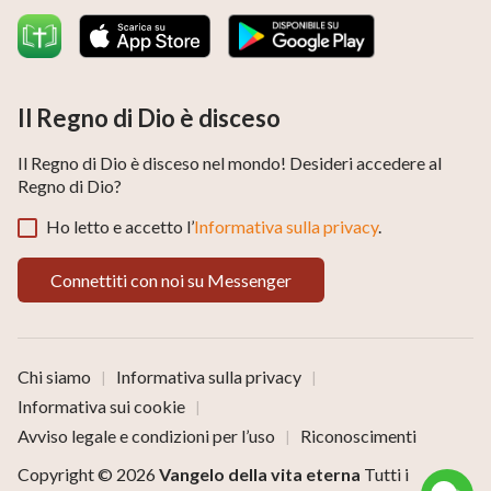
Il Regno di Dio è disceso
Il Regno di Dio è disceso nel mondo! Desideri accedere al
Regno di Dio?
Non piangere, Dio vede ogni nostra lacrima e
Ho letto e accetto l’
Informativa sulla privacy
.
conosce ogni nostro dolore.Egli asciugherà le
nostre lacrime e toglierà ogni sofferenza.Se hai
Connettiti con noi su Messenger
fede, clicca sul pulsante WhatsApp per imparare
la parola di Dio e accettare la Sua salvezza.
Chi siamo
Informativa sulla privacy
|
|
Informativa sui cookie
|
Avviso legale e condizioni per l’uso
Riconoscimenti
|
Copyright © 2026
Vangelo della vita eterna
Tutti i
Connettiti con noi su WhatsApp