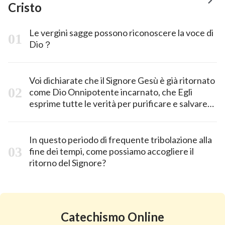
Cristo
Le vergini sagge possono riconoscere la voce di
Dio？
Voi dichiarate che il Signore Gesù è già ritornato
come Dio Onnipotente incarnato, che Egli
esprime tutte le verità per purificare e salvare
l’umanità e compie l’opera di giudizio a
cominciare dalla casa di Dio; quindi, come
dovremmo fare per discernere la voce di Dio e
In questo periodo di frequente tribolazione alla
per verificare che Dio Onnipotente è in effetti il
fine dei tempi, come possiamo accogliere il
Signore Gesù ritornato?
ritorno del Signore?
Catechismo Online