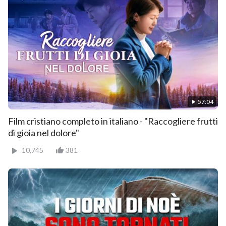
57:04
Film cristiano completo in italiano - "Raccogliere frutti
di gioia nel dolore"
10,745
381