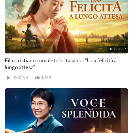
1:31:39
Film cristiano completo in italiano - "Una felicità a
lungo attesa"
490,198
4,619