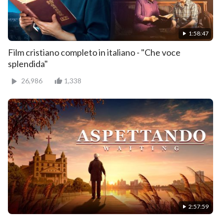
1:58:47
Film cristiano completo in italiano - "Che voce
splendida"
26,986
1,338
2:57:59