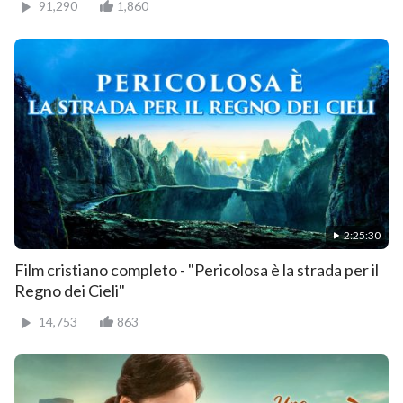
91,290
1,860
2:25:30
Film cristiano completo - "Pericolosa è la strada per il
Regno dei Cieli"
14,753
863