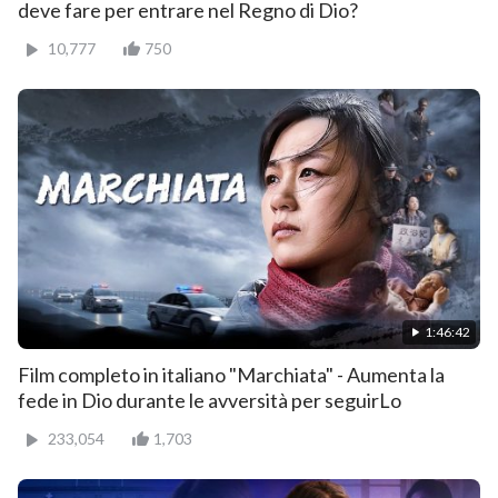
deve fare per entrare nel Regno di Dio?
10,777
750
1:46:42
Film completo in italiano "Marchiata" - Aumenta la
fede in Dio durante le avversità per seguirLo
233,054
1,703