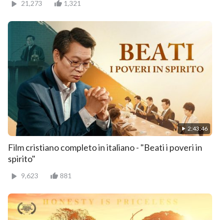
21,273
1,321
2:43:46
Film cristiano completo in italiano - "Beati i poveri in
spirito"
9,623
881