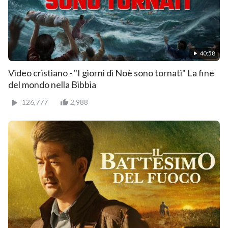
40:58
Video cristiano - "I giorni di Noè sono tornati" La fine
del mondo nella Bibbia
126,777
2,988