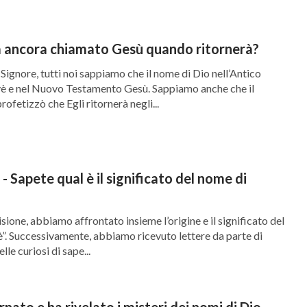
rà ancora chiamato Gesù quando ritornerà?
Signore, tutti noi sappiamo che il nome di Dio nell’Antico
è e nel Nuovo Testamento Gesù. Sappiamo anche che il
rofetizzò che Egli ritornerà negli...
 Sapete qual è il significato del nome di
sione, abbiamo affrontato insieme l’origine e il significato del
”. Successivamente, abbiamo ricevuto lettere da parte di
elle curiosi di sape...
ornato e ha rivelato i misteri dei nomi di Dio