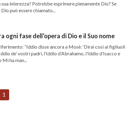
lla sua interezza? Potrebbe esprimere pienamente Dio? Se
 Dio può essere chiamato...
ra ogni fase dell’opera di Dio e il Suo nome
riferimento: “Iddio disse ancora a Mosè: ‘Dirai così ai figliuoli
’Iddio de’ vostri padri, l’Iddio d’Abrahamo, l’Iddio d’Isacco e
e Mi ha man...
1