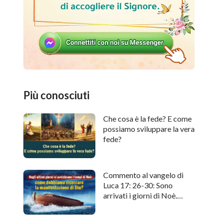
Più conosciuti
Che cosa è la fede? E come
possiamo sviluppare la vera
fede?
Commento al vangelo di
Luca 17: 26-30: Sono
arrivati i giorni di Noè.
Come cercare l'apparizione
di Dio?