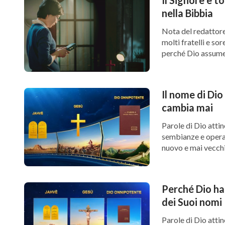
nella Bibbia
Nota del redattore
molti fratelli e s
perché Dio assume 
Il nome di Di
cambia mai
Parole di Dio attin
sembianze e operat
nuovo e mai vecchi
Perché Dio ha 
dei Suoi nomi
Parole di Dio atti