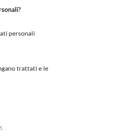
rsonali?
dati personali
ngano trattati e le
;