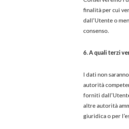
finalità per cui v
dall’Utente o ment
consenso.
6. A quali terzi v
I dati non saranno
autorità competent
forniti dall’Utent
altre autorità am
giuridica o per l’