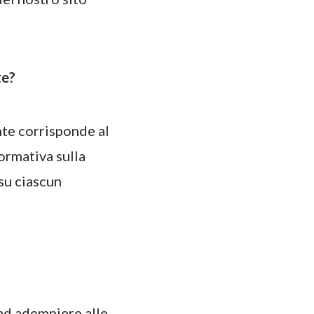
te?
nte corrisponde al
ormativa sulla
 su ciascun
 ad adempiere alle