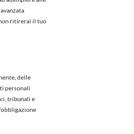
a avanzata
on ritirerai il tuo
nente, delle
ti personali
i, tribunali e
n’obbligazione