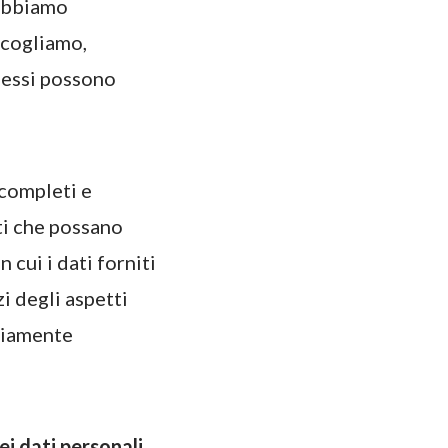
 abbiamo
ccogliamo,
i essi possono
, completi e
tti che possano
 cui i dati forniti
i degli aspetti
eviamente
ei dati personali