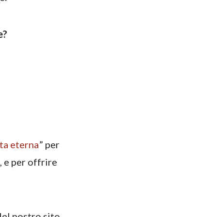
e?
ta eterna
” per
, e per offrire
del nostro sito