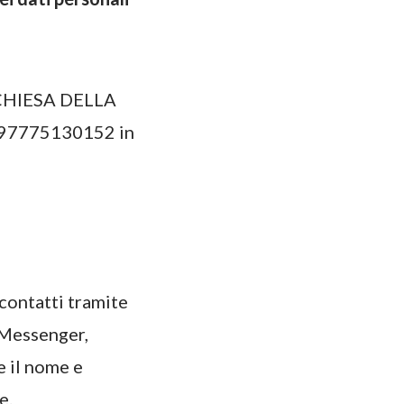
a “CHIESA DELLA
: 97775130152 in
contatti tramite
 Messenger,
e il nome e
e.