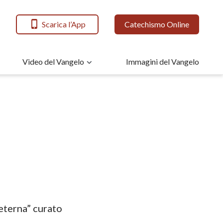
Scarica l’App
Catechismo Online
Video del Vangelo
Immagini del Vangelo
 eterna” curato