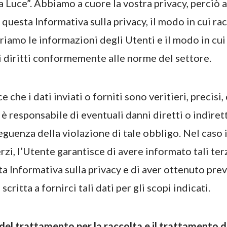
la Luce”. Abbiamo a cuore la vostra privacy, perciò
questa Informativa sulla privacy, il modo in cui ra
riamo le informazioni degli Utenti e il modo in cu
ri diritti conformemente alle norme del settore.
 che i dati inviati o forniti sono veritieri, precisi
 è responsabile di eventuali danni diretti o indire
guenza della violazione di tale obbligo. Nel caso in
zi, l’Utente garantisce di avere informato tali terz
ta Informativa sulla privacy e di aver ottenuto pr
critta a fornirci tali dati per gli scopi indicati.
re del trattamento per la raccolta e il trattamento d