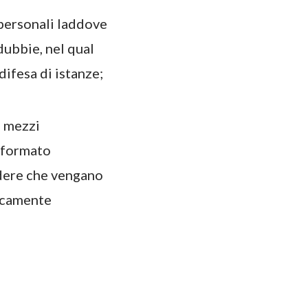
 personali laddove
 dubbie, nel qual
difesa di istanze;
n mezzi
n formato
edere che vengano
nicamente