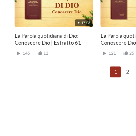
17:03
La Parola quotidiana di Dio:
La Parola quoti
Conoscere Dio | Estratto 61
Conoscere Dio 
145
12
121
25
1
2