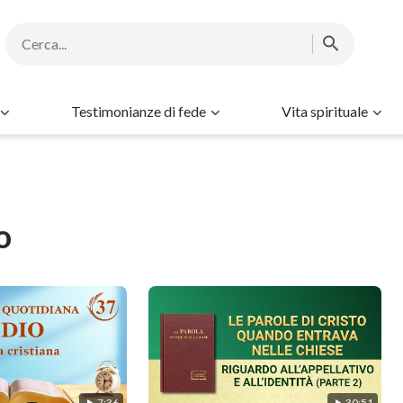
Testimonianze di fede
Vita spirituale
o
7:36
30:51