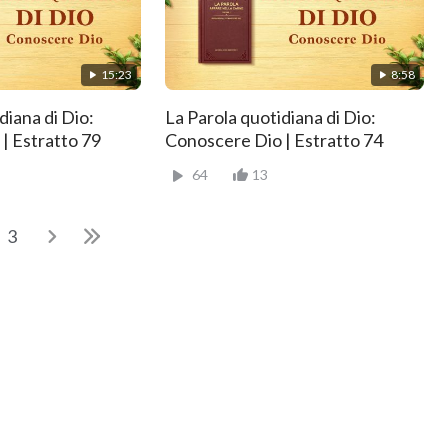
15:23
8:58
diana di Dio:
La Parola quotidiana di Dio:
| Estratto 79
Conoscere Dio | Estratto 74
64
13
3