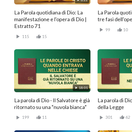
La Parola quotidiana di Dio: La
La Parola quoti
manifestazione e l'opera di Dio |
tre fasi dell'op
Estratto 71
99
10
115
15
18:01
La parola di Dio - Il Salvatore è già
La parola di Dio
ritornato su una “nuvola bianca”
della Legge
199
11
301
62