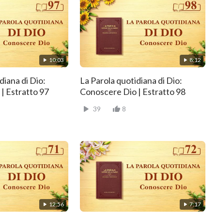
10:03
8:12
diana di Dio:
La Parola quotidiana di Dio:
| Estratto 97
Conoscere Dio | Estratto 98
39
8
12:56
7:17