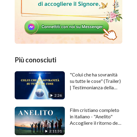
Più conosciuti
"Colui che ha sovranità
su tutte le cose" (Trailer)
| Testimonianza della
potenza di Dio
2:26
Film cristiano completo
in italiano - "Anelito"
Accogliere il ritorno del
Signore Gesù
2:11:31