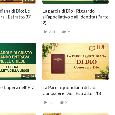
diana di Dio: Le
La parola di Dio - Riguardo
era | Estratto 37
all’appellativo e all’identità (Parte
2)
361
94
15:49
9:17
 - L’opera nell’Età
La Parola quotidiana di Dio:
Conoscere Dio | Estratto 118
55
6