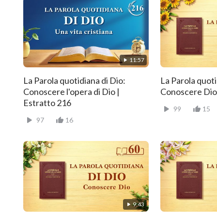
11:57
La Parola quotidiana di Dio:
La Parola quoti
Conoscere l'opera di Dio |
Conoscere Dio 
Estratto 216
99
15
97
16
9:43