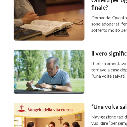
finale?
Domanda: Quanto a 
sono adoperati fer
sofferto molto per 
Il vero signif
Il sole tramontava
tornavo a casa dopo
“Una volta salvati,
“Una volta sal
Navigazione rapida: Riflessioni sull’essere salvati Ma “una volta salvati
vuol dire “per sempre salvi”? Come possiamo 