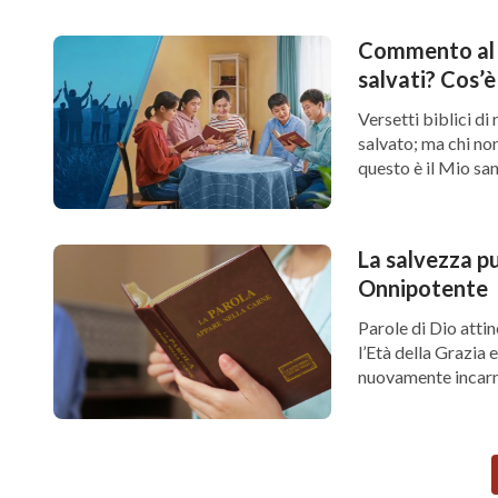
Commento al v
salvati? Cos’è
Versetti biblici di
salvato; ma chi no
questo è il Mio sang
La salvezza p
Onnipotente
Parole di Dio atti
l’Età della Grazia e
nuovamente incarna