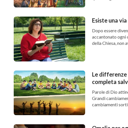
progredire delle età,
Esiste una via
Dopo essere divent
accantonato ogni c
della Chiesa, non a
Le differenze 
completa sal
Parole di Dio attin
Grandi cambiamenti
cambiamenti sortiti
Omelia per ogg