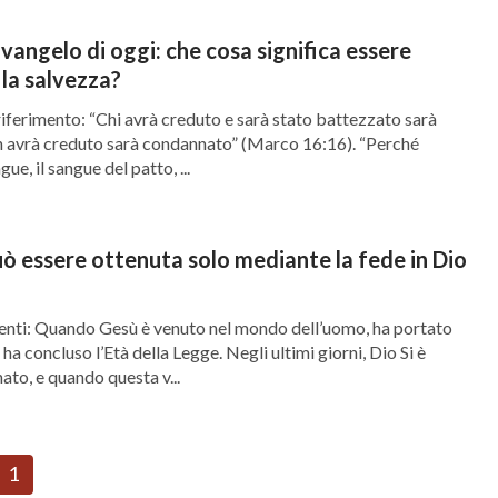
angelo di oggi: che cosa significa essere
 la salvezza?
 riferimento: “Chi avrà creduto e sarà stato battezzato sarà
n avrà creduto sarà condannato” (Marco 16:16). “Perché
ue, il sangue del patto, ...
uò essere ottenuta solo mediante la fede in Dio
nenti: Quando Gesù è venuto nel mondo dell’uomo, ha portato
 ha concluso l’Età della Legge. Negli ultimi giorni, Dio Si è
to, e quando questa v...
1