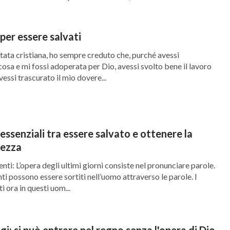
 le ri...
 per essere salvati
ata cristiana, ho sempre creduto che, purché avessi
osa e mi fossi adoperata per Dio, avessi svolto bene il lavoro
vessi trascurato il mio dovere...
essenziali tra essere salvato e ottenere la
vezza
enti: L’opera degli ultimi giorni consiste nel pronunciare parole.
 possono essere sortiti nell’uomo attraverso le parole. I
 ora in questi uom...
i: si può entrare nel regno senza l'opera di Dio