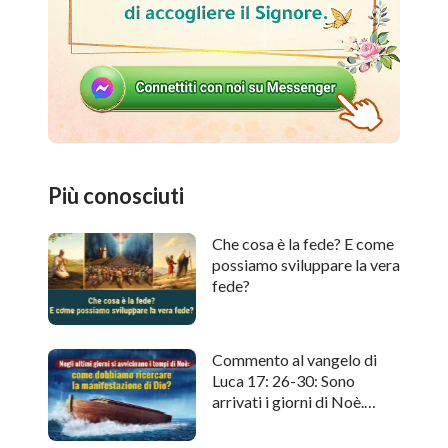
Più conosciuti
Che cosa è la fede? E come
possiamo sviluppare la vera
fede?
Commento al vangelo di
Luca 17: 26-30: Sono
arrivati i giorni di Noè.
Come cercare l'apparizione
di Dio?