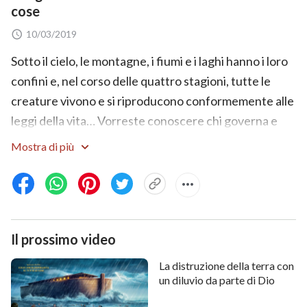
cose
10/03/2019
Sotto il cielo, le montagne, i fiumi e i laghi hanno i loro
confini e, nel corso delle quattro stagioni, tutte le
creature vivono e si riproducono conformemente alle
leggi della vita… Vorreste conoscere chi governa e
sostiene l'umanità e tutte le cose? Guardate questo
Mostra di più
filmato cristiano per saperne di più sull'autorità unica
di Dio.
Condivide di più:
Il prossimo video
Dio, sei meraviglioso “Colui che ha sovranità su tutte
le cose” – Documentario in italiano 2019 HD
La distruzione della terra con
un diluvio da parte di Dio