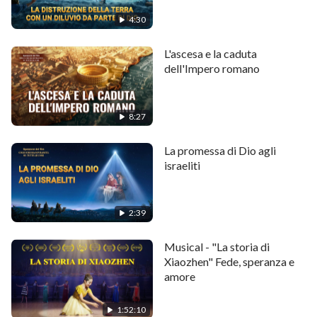
4:30
L'ascesa e la caduta
dell'Impero romano
8:27
La promessa di Dio agli
israeliti
2:39
Musical - "La storia di
Xiaozhen" Fede, speranza e
amore
1:52:10