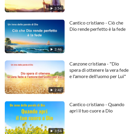
Chi osa resistere in pubblico al Dio concreto Stesso?
3:56
Chi osa sottrarsi al dominio dell'Onnipotente?
Cantico cristiano - Ciò che
Dio rende perfetto è la fede
Chi osa dire che Dio è in cielo al di là di ogni dubbio?
E chi osa dire che Dio è sicuramente sulla terra?
3:46
Nessun uomo può dire con certezza dove Dio
Canzone cristiana - "Dio
realmente è.
spera di ottenere la vera fede
e l'amore dell'uomo per Lui"
Nessun uomo può dire con certezza dove Dio è.
2:42
III
Cantico cristiano - Quando
Quando è in cielo, Dio è soltanto l'Uno
apri il tuo cuore a Dio
soprannaturale?
Quando è sulla terra, Dio è soltanto l'Uno concreto?
3:54