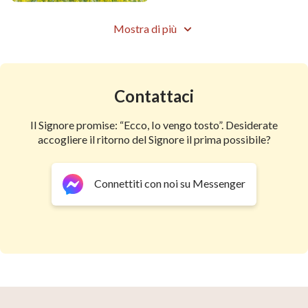
Il governo di Dio di tutte le cose e il Suo sperimentare
Mostra di più
le sofferenze dell'uomo,
possono stabilire se Dio è il Dio concreto?
Contattaci
Dio è in cielo, ma anche sulla terra.
Il Signore promise: “Ecco, Io vengo tosto”. Desiderate
Dio è fra tutte le cose, e fra tutti gli uomini.
accogliere il ritorno del Signore il prima possibile?
Gli uomini possono essere in contatto con Dio ogni
giorno,
Connettiti con noi su Messenger
e gli uomini possono anche vedere Dio ogni giorno.
da "La Parola appare nella carne"
"Cantici evangelici"
condividerne di più: