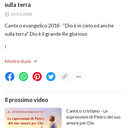
sulla terra
29/11/2018
Cantico evangelico 2018 - "Dio è in cielo ed anche
sulla terra" Dio è il grande Re glorioso
I
Dio è concreto nel cuore degli uomini, quando Egli è
Mostra di più
sulla terra.
In cielo, governa tutte le creature.
Un tempo Dio ha percorso mari e monti,
Il prossimo video
Si è sempre mosso dolcemente tra la razza umana.
Cantico cristiano - Le
espressioni di Pietro del suo
II
amore per Dio