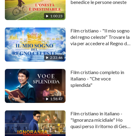
benedice le persone oneste
sorelle. Finalmente hanno trovato la Chiesa di Dio
Onnipotente e tenevano le testimonianze e i dibattiti
1:00:23
con i predicatori della Chiesa di Dio Onnipotente…
Potrebbero essi trovare la fonte d'acqua viva della
Film cristiano - "Il mio sogno
del regno celeste" Trovare la
vita nella Chiesa di Dio Onnipotente? Erano in grado
via per accedere al Regno di
di ricevere l'acqua della vita che scorre dal trono?
Dio
2:33:46
Film cristiano completo in
italiano - "Che voce
splendida"
1:58:47
Film cristiano in italiano -
"Ignoranza micidiale" Ho
quasi perso il ritorno di Gesù
Cristo