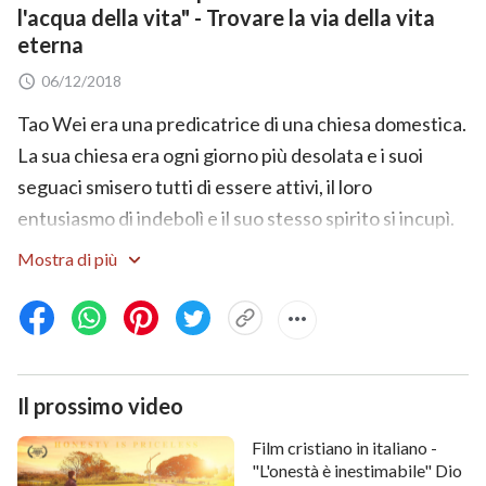
l'acqua della vita" - Trovare la via della vita
eterna
06/12/2018
Tao Wei era una predicatrice di una chiesa domestica.
La sua chiesa era ogni giorno più desolata e i suoi
seguaci smisero tutti di essere attivi, il loro
entusiasmo di indebolì e il suo stesso spirito si incupì.
Tao Wei non riusciva più a sentire la presenza del
Mostra di più
Signore ed era confusa, smarrita. Come aveva fatto il
mondo religioso a perdere l'opera dello Spirito Santo?
Poteva essere che il Signore fosse già ritornato, fosse
apparso a svolgere la Sua opera in un altro posto?…
Il prossimo video
Tao Wei era ansiosa di scoprire le risposte e bramava
di ricevere la provvista d'acqua viva della vita. Cercava
Film cristiano in italiano -
la manifestazione e l'opera di Dio con i fratelli e le
"L'onestà è inestimabile" Dio