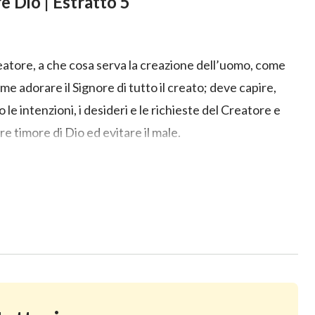
e Dio | Estratto 5
eatore, a che cosa serva la creazione dell’uomo, come
e adorare il Signore di tutto il creato; deve capire,
 intenzioni, i desideri e le richieste del Creatore e
e timore di Dio ed evitare il male.
re il male?
finibili, né evadere, né tenere a distanza e nemmeno
ione, stima, fiducia, comprensione, sollecitudine,
ne incondizionata e paziente, contraccambiare e
’umanità non avrà ammirazione autentica, fiducia
itudine od obbedienza, ma solo terrore e disagio, solo
utentica conoscenza di Dio, l’umanità non avrà