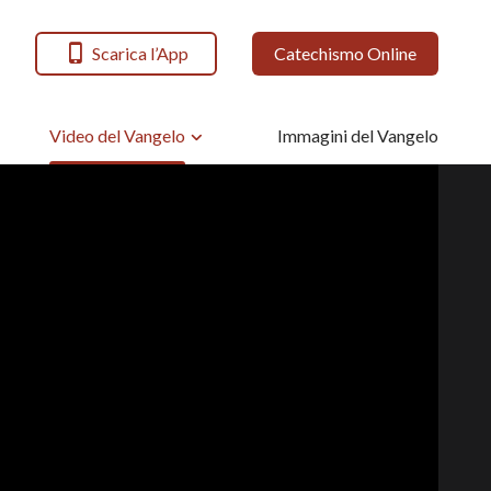
Scarica l’App
Catechismo Online
Video del Vangelo
Immagini del Vangelo