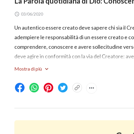
La Parola quotidiana di Dio: Conoscer
03/06/2020
Un autentico essere creato deve sapere chi sia il Cr
adempiere le responsabilità di un essere creato e com
comprendere, conoscere e avere sollecitudine verso le
deve agire in conformità con la via del Creatore: aver
Mostra di più
Che cosa significa avere timore di Dio? E come evita
“Avere timore di Dio” non indica paura e orrore inde
idolatria o superstizione. Si tratta invece di ammiraz
obbedienza, consacrazione, amore, nonché adorazio
arrendersi. Senza un’autentica conoscenza di Dio, l
autentica, comprensione autentica, autentica sollec
dubbio, malinteso, evasione ed elusione; senza un’a