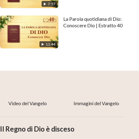
7:17
La Parola quotidiana di Dio:
Conoscere Dio | Estratto 40
11:44
Non piangere, Dio vede ogni nostra
lacrima e conosce ogni nostro dolore.Egli
asciugherà le nostre lacrime e toglierà
ogni sofferenza.Se hai fede, clicca sul
pulsante WhatsApp per imparare la
Video del Vangelo
Immagini del Vangelo
parola di Dio e accettare la Sua salvezza.
Il Regno di Dio è disceso