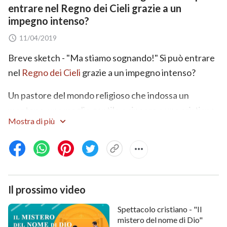
entrare nel Regno dei Cieli grazie a un
impegno intenso?
11/04/2019
Breve sketch - "Ma stiamo sognando!" Si può entrare
nel
Regno dei Cieli
grazie a un impegno intenso?
Un pastore del mondo religioso che indossa un
montone, una moglie gentile e sincera e una cristiana
Mostra di più
devota con discernimento che ama la verità si
incontrano in una scenetta comica che esamina
l'interrogativo: "Si può entrare nel Regno dei Cieli
grazie a un impegno intenso?" Il linguaggio ironico e il
dibattito acceso fra la credente e il pastore offrono
Il prossimo video
agli spettatori molti spunti su cui riflettere…
Spettacolo cristiano - "Il
mistero del nome di Dio"
Brevi sketch meravigliosi ti mostreranno