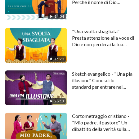
Perché il nome di Dio
di più:
cambia?
14:04
Video cristiano 2018 – “Come ritorna esattamente il
Signore” (Un video che fa riflettere)
"Una svolta sbagliata"
Presta attenzione alla voce di
Dio e non perderai la tua
strada
15:29
Sketch evangelico - "Una pia
illusione" Conosci lo
standard per entrare nel
Regno dei Cieli?
28:13
Cortometraggio cristiano -
"Mio padre, il pastore" Un
dibattito della verità sulla
Bibbia