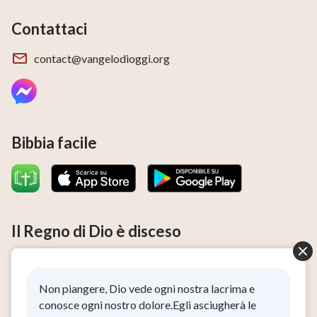
Contattaci
contact@vangelodioggi.org
Bibbia facile
Il Regno di Dio è disceso
Il Regno di Dio è disceso nel mondo! Desideri accedere al
Regno di Dio?
Non piangere, Dio vede ogni nostra lacrima e
Ho letto e accetto l’
Informativa sulla privacy
.
conosce ogni nostro dolore.Egli asciugherà le