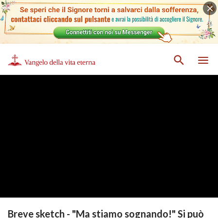
Breve sketch - "Ma stiamo sognando!" Si può