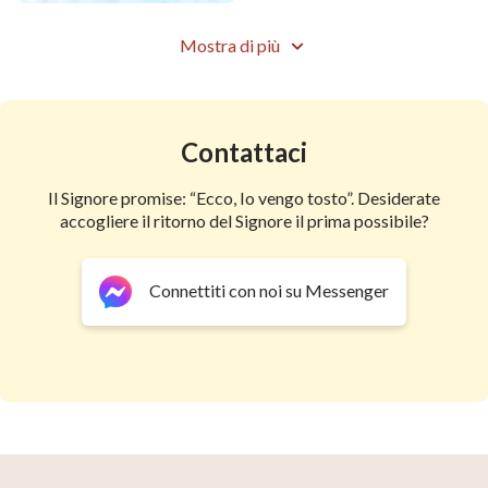
abbandonar la carne, rinascere (rinascere),
confortare il Tuo cuore. Lode e ringraziamento a Dio
Mostra di più
Onnipotente, il Tuo giudizio mi ha salvato veramente.
Lode e ringraziamento a Dio Onnipotente, la mia
indole è cambiata. Grazie a Te, io sono benedetto, io
Contattaci
sono benedetto. da "Segui l'Agnello e canta dei canti
Il Signore promise: “Ecco, Io vengo tosto”. Desiderate
nuovi"
accogliere il ritorno del Signore il prima possibile?
condivide di più:
Connettiti con noi su Messenger
Musica cristiana di adorazione – “La preghiera della
gente di Dio” Vivere nell’amore di Dio【MV】