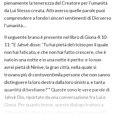
pienamente la tenerezza del Creatore per l’umanità
da Lui Stesso creata. Attraverso quelle parole puoi
comprendere a fondo i sinceri sentimenti di Dio verso
l’umanità…
Il seguente brano è presente nel libro di Giona 4:10-
11: “E Jahvè disse: ‘Tu hai pietà del ricino per il quale
non hai faticato, e che non hai fatto crescere, che è
nato in una notte e in una notte è perito: e Io non
avrei pietà di Ninive, la gran città, nella quale si
trovano più di centoventimila persone che non sanno
distinguere la loro destra dalla loro sinistra, e tanta
quantità di bestiame?’” Queste sono le vere parole di
Jahvè Dio, riportate da una conversazione fra Lui e
Giona. Per quanto breve, questo dialogo trabocca
della sollecitudine del Creatore per l’umanità e della