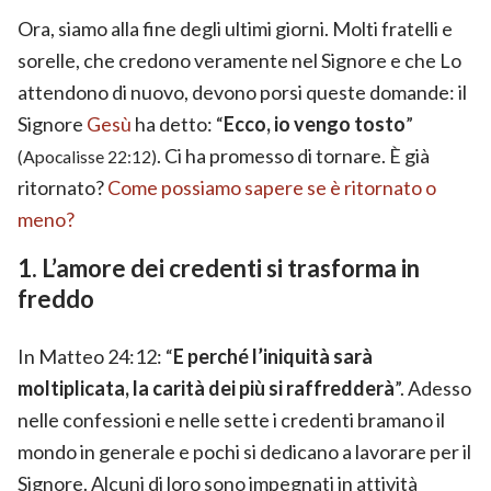
Ora, siamo alla fine degli ultimi giorni. Molti fratelli e
sorelle, che credono veramente nel Signore e che Lo
attendono di nuovo, devono porsi queste domande: il
Signore
Gesù
ha detto: “
Ecco, io vengo tosto
”
. Ci ha promesso di tornare. È già
(Apocalisse 22:12)
ritornato?
Come possiamo sapere se è ritornato o
meno?
1. L’amore dei credenti si trasforma in
freddo
In Matteo 24:12: “
E perché l’iniquità sarà
moltiplicata, la carità dei più si raffredderà
”. Adesso
nelle confessioni e nelle sette i credenti bramano il
mondo in generale e pochi si dedicano a lavorare per il
Signore. Alcuni di loro sono impegnati in attività