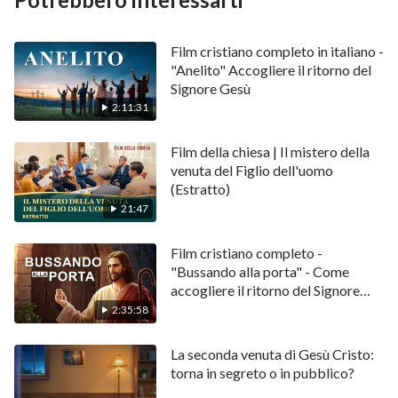
orientali della Nuova Inghilterra. Alle 9:15 del 15
febbraio 2013, a Chelyabinsk, nella regione federale
Film cristiano completo in italiano -
degli Urali, in Russia, ha riportato lo schianto di un
"Anelito" Accogliere il ritorno del
Signore Gesù
asteroide e un’enorme onda d’urto e un’esplosione
2:11:31
hanno causato 1.491 feriti e la rottura di molti vetri.
Gli scienziati hanno detto che il diametro
Film della chiesa | Il mistero della
dell’asteroide era di circa 15 metri e pesava circa
venuta del Figlio dell'uomo
(Estratto)
7.000 tonnellate. Questi hanno adempiuto alla
21:47
profezia “le stelle cadranno dal cielo”.
Film cristiano completo -
5. Il Vangelo è stato predicato fino alla
"Bussando alla porta" - Come
fine del mondo
accogliere il ritorno del Signore
Gesù?
2:35:58
La seconda venuta di Gesù Cristo:
torna in segreto o in pubblico?