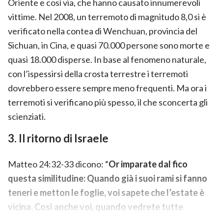
Oriente e così via, che hanno causato innumerevoli
vittime. Nel 2008, un terremoto di magnitudo 8,0 si è
verificato nella contea di Wenchuan, provincia del
Sichuan, in Cina, e quasi 70.000 persone sono morte e
quasi 18.000 disperse. In base al fenomeno naturale,
con l’ispessirsi della crosta terrestre i terremoti
dovrebbero essere sempre meno frequenti. Ma ora i
terremoti si verificano più spesso, il che sconcerta gli
scienziati.
3. Il ritorno di Israele
Matteo 24:32-33 dicono: “
Or imparate dal fico
questa similitudine: Quando già i suoi rami si fanno
teneri e metton le foglie, voi sapete che l’estate è
vicina. Così anche voi, quando vedrete tutte