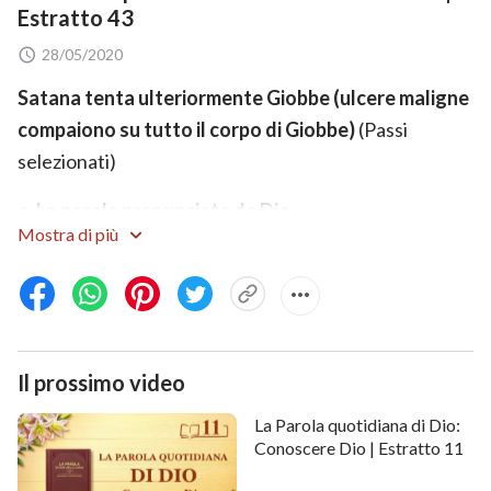
Estratto 43
28/05/2020
Satana tenta ulteriormente Giobbe (ulcere maligne
compaiono su tutto il corpo di Giobbe)
(Passi
selezionati)
a. Le parole pronunciate da Dio
Mostra di più
Giobbe 2:2-3 E Jahvè disse a Satana: “Hai tu notato il
Mio servo Giobbe? Non ce n’è un altro sulla terra che
come lui sia integro, retto, tema Iddio e fugga il male.
Egli si mantiene saldo nella sua integrità benché tu Mi
Il prossimo video
abbia incitato contro di lui per rovinarlo senza alcun
motivo”.
La Parola quotidiana di Dio:
Conoscere Dio | Estratto 11
Giobbe 2:6 E Jahvè disse a Satana: “Ebbene esso è in