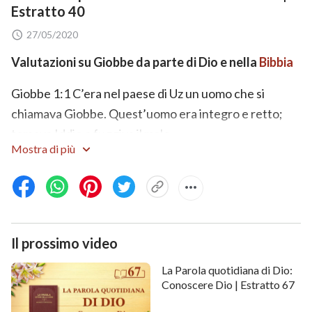
Estratto 40
27/05/2020
Valutazioni su Giobbe da parte di Dio e nella
Bibbia
Giobbe 1:1 C’era nel paese di Uz un uomo che si
chiamava Giobbe. Quest’uomo era integro e retto;
temeva Iddio e fuggiva il male.
Mostra di più
Giobbe 1:5 E quando la serie dei giorni di convito era
finita Giobbe li faceva venire per purificarli; si levava
di buon mattino, e offriva un olocausto per ciascun
d’essi, perché diceva: “Può darsi che i miei figliuoli
Il prossimo video
abbian peccato ed abbiano rinnegato Iddio in cuor
loro”. E Giobbe faceva sempre così.
La Parola quotidiana di Dio:
Conoscere Dio | Estratto 67
Giobbe 1:8 E Jahvè disse a Satana: “Hai tu notato il