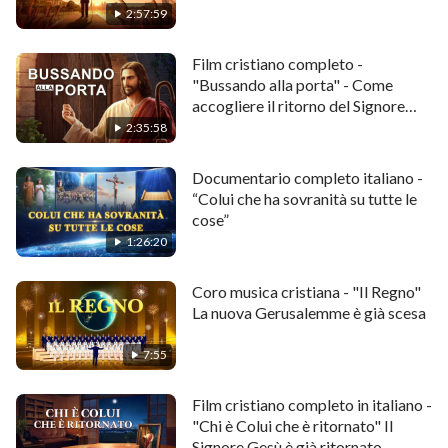
2:57:59
Film cristiano completo -
"Bussando alla porta" - Come
accogliere il ritorno del Signore
Gesù?
2:35:58
Documentario completo italiano -
“Colui che ha sovranità su tutte le
cose”
1:26:20
Coro musica cristiana - "Il Regno"
La nuova Gerusalemme è già scesa
7:55
Film cristiano completo in italiano -
"Chi è Colui che è ritornato" Il
Signore Gesù è già ritornato