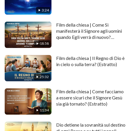
3:24
Film della chiesa | Come Si
manifesterà il Signore agli uomini
quando Egli verrà di nuovo?
(Estratto)
18:58
Film della chiesa | Il Regno di Dio è
in cielo o sulla terra? (Estratto)
25:32
Film della chiesa | Come facciamo
a essere sicuri che il Signore Gesù
sia già tornato? (Estratto)
11:34
Dio detiene la sovranità sul destino
di ogni Paese e su tutti i popoli