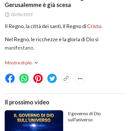
Gerusalemme è già scesa
05/05/2019
Il Regno, la città dei santi, il Regno di
Cristo
.
Nel Regno, le ricchezze e la gloria di Dio si
manifestano.
Il lampo viene da est e brilla fino a ovest.
Mostra di più
La vera luce è qui, la
parola di Dio
è apparsa nella
carne.
Il Salvatore è da tempo tornato, scendendo su una
Il prossimo video
nuvola bianca.
Il governo di Dio
Oggi i santi sono stati rapiti dinanzi al trono per
sull'universo
adorare Dio.