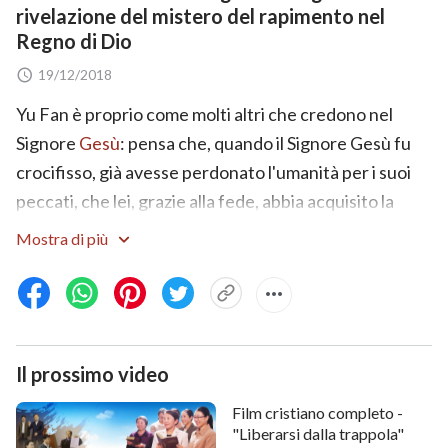
rivelazione del mistero del rapimento nel
Regno di Dio
19/12/2018
Yu Fan è proprio come molti altri che credono nel
Signore
Gesù
: pensa che, quando il Signore Gesù fu
crocifisso, già avesse perdonato l'umanità per i suoi
peccati, che lei, grazie alla fede, abbia acquisito la
giustizia e che, purché rinunci a tutto e lavori
Mostra di più
duramente per il Signore, quando il Signore Gesù
ritornerà, lei entrerà certamente nel
Regno dei Cieli
.
Ma i suoi collaboratori sollevano dei dubbi: "Siamo
stati perdonati grazie alla nostra fede nel Signore e
Il prossimo video
possiamo fare sacrifici e adoperarci per Lui, ma
pecchiamo e opponiamo resistenza al Signore
Film cristiano completo -
frequentemente. Possiamo accedere davvero al
"Liberarsi dalla trappola"