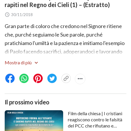
rapiti nel Regno dei Cieli (1) – (Estratto)
30/11/2018
Gran parte di coloro che credono nel Signore ritiene
che, purché seguiamo le Sue parole, purché
pratichiamo l'umiltà e la pazienza e imitiamo l'esempio
di Paolo facendo sacrifici, adoperandoci e lavorando
per Lui, soddisferemo la volontà di Dio e verremo
Mostra di più
condotti nel
Regno dei Cieli
quando il Signore tornerà.
Ma ci siamo mai domandati se una simile ricerca
ottenga davvero l'elogio del Signore e l'ammissione al
Regno dei Cieli? Se la risposta è no, in che modo
Il prossimo video
dobbiamo cercare per ottenere l'elogio del Signore ed
essere condotti nel Regno dei Cieli?
Film della chiesa | I cristiani
reagiscono contro le falsità
del PCC che rifiutano e