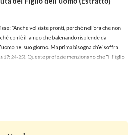
nuta del Figlio dell'uomo (Estratto)
isse: "Anche voi siate pronti, perché nell'ora che non
rché com'è il lampo che balenando risplende da
dell'uomo nel suo giorno. Ma prima bisogna ch'e' soffra
. Queste profezie menzionano che "il Figlio
ca 17: 24-25)
omo", allora cosa si intende esattamente per "la venuta
arà ritorno? Questo breve video ti farà conoscere la
ente da traduttori professionisti. Tuttavia, a causa di
ne imprecisioni. Se ne individuate qualcuna, fate
ate a contattarci e a segnalarle.