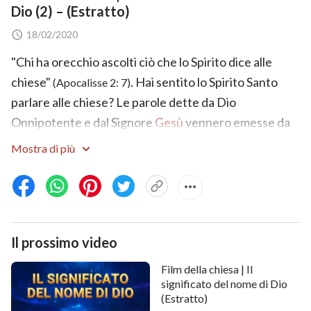
Dio (2) – (Estratto)
18/02/2020
"Chi ha orecchio ascolti ciò che lo Spirito dice alle
chiese"
. Hai sentito lo Spirito Santo
(Apocalisse 2: 7)
parlare alle chiese? Le parole dette da Dio
Onnipotente e dal Signore
Gesù
vennero emesse da
un solo Spirito, da una sola fonte? Questo filmato te lo
Mostra di più
dirà.
Il prossimo video
Film della chiesa | Il
significato del nome di Dio
(Estratto)