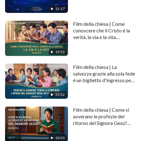
15:17
Film della chiesa | Come
conoscere che il Cristo è la
verità, la via e la vita
(Estratto)
19:52
Film della chiesa | La
salvezza grazie alla sola fede
è un biglietto d'ingresso per
il Regno dei Cieli? (Estratto)
31:32
Film della chiesa | Come si
avverano le profezie del
ritorno del Signore Gesù?
(Estratto)
10:01