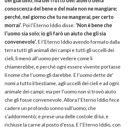
del giardino; ma del frutto dell’albero della
conoscenza del bene e del male non ne mangiare;
perché, nel giorno che tu ne mangerai, per certo
morrai’.
Poi l’Eterno Iddio disse:
‘Non è bene che
l’uomo sia solo; io gli farò un aiuto che gli sia
convenevole’.
E l’Eterno Iddio avendo formato dalla
terra tutti gli animali dei campi e tutti gli uccelli dei
cieli, li menò all’uomo per vedere come li
chiamerebbe, e perché ogni essere vivente portasse
il nome che l’uomo gli darebbe. E l’uomo dette de’
nomi a tutto il bestiame, agli uccelli dei cieli e ad ogni
animale dei campi; ma per l’uomo non si trovò aiuto
che gli fosse convenevole. Allora l’Eterno Iddio fece
cadere un profondo sonno sull’uomo, che
s’addormentò; e prese una delle costole di lui, e
richiuse la carne al posto d’essa. E l’Eterno Iddio, con