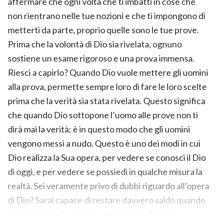
affermare che ogni volta che ti imbatti in cose che
non rientrano nelle tue nozioni e che ti impongono di
metterti da parte, proprio quelle sono le tue prove.
Prima che la volontà di Dio sia rivelata, ognuno
sostiene un esame rigoroso e una prova immensa.
Riesci a capirlo? Quando Dio vuole mettere gli uomini
alla prova, permette sempre loro di fare le loro scelte
prima che la verità sia stata rivelata. Questo significa
che quando Dio sottopone l’uomo alle prove non ti
dirà mai la verità; è in questo modo che gli uomini
vengono messi a nudo. Questo è uno dei modi in cui
Dio realizza la Sua opera, per vedere se conosci il Dio
di oggi, e per vedere se possiedi in qualche misura la
realtà. Sei veramente privo di dubbi riguardo all’opera
di Dio? Sarai capace di restare davvero saldo quando
ti si presenterà una prova importante? Chi osa