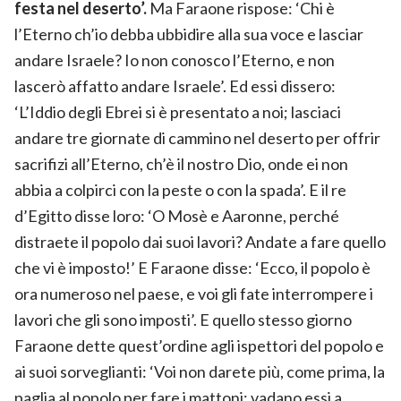
festa nel deserto’.
Ma Faraone rispose: ‘Chi è
l’Eterno ch’io debba ubbidire alla sua voce e lasciar
andare Israele? Io non conosco l’Eterno, e non
lascerò affatto andare Israele’. Ed essi dissero:
‘L’Iddio degli Ebrei si è presentato a noi; lasciaci
andare tre giornate di cammino nel deserto per offrir
sacrifizi all’Eterno, ch’è il nostro Dio, onde ei non
abbia a colpirci con la peste o con la spada’. E il re
d’Egitto disse loro: ‘O Mosè e Aaronne, perché
distraete il popolo dai suoi lavori? Andate a fare quello
che vi è imposto!’ E Faraone disse: ‘Ecco, il popolo è
ora numeroso nel paese, e voi gli fate interrompere i
lavori che gli sono imposti’. E quello stesso giorno
Faraone dette quest’ordine agli ispettori del popolo e
ai suoi sorveglianti: ‘Voi non darete più, come prima, la
paglia al popolo per fare i mattoni; vadano essi a