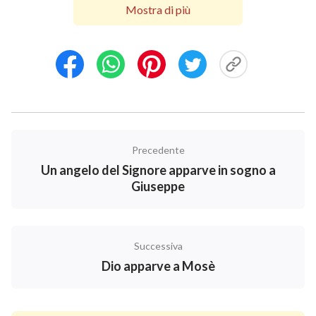
Mostra di più
incontrarono Mosè e Aaronne, che stavano ad
aspettarli, e dissero loro: ‘L’Eterno volga il suo
sguardo su voi, e giudichi! poiché ci avete messi in
cattivo odore dinanzi a Faraone e dinanzi ai suoi
servitori, e avete loro messa la spada in mano perché
ci uccida’. Allora Mosè tornò dall’Eterno, e disse:
‘Signore, perché hai fatto del male a questo popolo?
Precedente
Perché dunque mi hai mandato? Poiché, da quando
Un angelo del Signore apparve in sogno a
sono andato da Faraone per parlargli in tuo nome, egli
Giuseppe
ha maltrattato questo popolo, e tu non hai affatto
liberato il tuo popolo’.
Successiva
Dio ordina di nuovo a Mosè ed a Aaronne
Dio apparve a Mosè