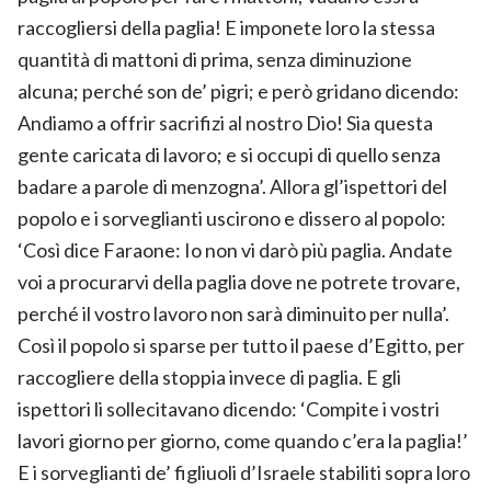
raccogliersi della paglia! E imponete loro la stessa
quantità di mattoni di prima, senza diminuzione
alcuna; perché son de’ pigri; e però gridano dicendo:
Andiamo a offrir sacrifizi al nostro Dio! Sia questa
gente caricata di lavoro; e si occupi di quello senza
badare a parole di menzogna’. Allora gl’ispettori del
popolo e i sorveglianti uscirono e dissero al popolo:
‘Così dice Faraone: Io non vi darò più paglia. Andate
voi a procurarvi della paglia dove ne potrete trovare,
perché il vostro lavoro non sarà diminuito per nulla’.
Così il popolo si sparse per tutto il paese d’Egitto, per
raccogliere della stoppia invece di paglia. E gli
ispettori li sollecitavano dicendo: ‘Compite i vostri
lavori giorno per giorno, come quando c’era la paglia!’
E i sorveglianti de’ figliuoli d’Israele stabiliti sopra loro