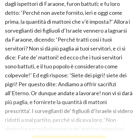
dagli ispettori di Faraone, furon battuti; e fu loro
detto: ‘Perché non avete fornito, ieri e oggi come
prima, la quantità di mattoni che v’è imposta?’ Allora i
sorveglianti dei figliuoli d’Israele vennero a lagnarsi
da Faraone, dicendo: ‘Perché tratti così i tuoi
servitori? Non si dà più paglia ai tuoi servitori, e ci si
dice: Fate de’ mattoni! ed ecco che i tuoi servitori
sono battuti, e il tuo popolo è considerato come
colpevole!’ Ed egli rispose: ‘Siete dei pigri! siete dei
pigri! Per questo dite: Andiamo a offrir sacrifizi
all’Eterno. Or dunque andate a lavorare! non vi si darà
più paglia, e fornirete la quantità di mattoni
prescritta’. I sorveglianti de’ figliuoli d’Israele si videro
ridotti a mal partito, perché si diceva loro: ‘Non
diminuite per nulla il numero de’ mattoni impostovi
giorno per giorno’. E, uscendo da Faraone,