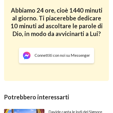
Abbiamo 24 ore, cioè 1440 minuti
al giorno. Ti piacerebbe dedicare
10 minuti ad ascoltare le parole di
Dio, in modo da avvicinarti a Lui?
Questa foto è tratta da
Sweet
Connettiti con noi su Messenger
Publishing/FreeBibleimages.org.
/
(
CC BY-SA 3.0)
E Dio parlò a Mosè, e gli disse:
‘Io sono l’Eterno, e
apparii ad Abrahamo, ad Isacco e a Giacobbe, come
l’Iddio onnipotente; ma non fui conosciuto da loro
sotto il mio nome di Eterno. Stabilii pure con loro il
Potrebbero interessarti
mio patto, promettendo di dar loro il paese di
Canaan, il paese dei loro pellegrinaggi, nel quale
soggiornavano.
Ed ho anche udito i gemiti de’
Davide canta le lodi del Signore