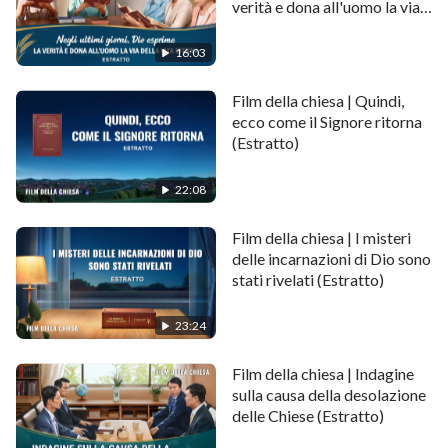
verità e dona all'uomo la via
questo il comportamento di un uomo che si ribella e si
della vita eterna (Estratto)
oppone a Dio Questi uomini come possono ottenere
16:03
l'approvazione di Dio?"
.
(La Parola appare nella carne)
Film della chiesa | Quindi,
"Film evangelici" ti consiglia gli altri film
ecco come il Signore ritorna
(Estratto)
meravigliosi in italiano:
22:08
Film cristiano completo 2018 – Conoscere Dio
incarnato “Il mistero della pietà: La seconda parte”
Film della chiesa | I misteri
delle incarnazioni di Dio sono
stati rivelati (Estratto)
23:24
Film della chiesa | Indagine
sulla causa della desolazione
delle Chiese (Estratto)