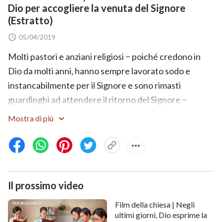
Dio per accogliere la venuta del Signore
(Estratto)
05/04/2019
Molti pastori e anziani religiosi − poiché credono in
Dio da molti anni, hanno sempre lavorato sodo e
instancabilmente per il Signore e sono rimasti
guardinghi ad attendere il ritorno del Signore −
credono che, quando il Signore verrà, darà
Mostra di più
certamente loro la rivelazione. Questa visione
corrisponde ai fatti dell'opera di Dio? Dio darà
certamente all'uomo la rivelazione, quando Egli Si farà
carne? Dio Onnipotente dice: "L'uomo non esamina
Il prossimo video
l'opera nuova di Dio con cura né la accetta con umiltà;
piuttosto, assume un atteggiamento di disprezzo,
Film della chiesa | Negli
aspettando le rivelazioni e la guida di Dio. Non è
ultimi giorni, Dio esprime la