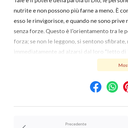
Tale è il potere della parola di Dio, le perso
nutrite e non possono più farne a meno. È c
esso le rinvigorisce, e quando ne sono prive
senza forze. Questo è l’orientamento tra le p
forza; se non le leggono, si sentono sfibrate
immediatamente ad alzarsi dal loro “letto di 
esercita il potere sulla terra e Dio che gover
Most
oppure si sono stancati dell’opera di Dio. In
parole; per quanto siano deboli, devono com
quanto siano ribelli, essi non osano ancora 
veramente la loro potenza quando Dio regna e
opera. Questo, in fin dei conti, è il modo in 
parole di Dio si diffonderanno in innumerevol
Precedente