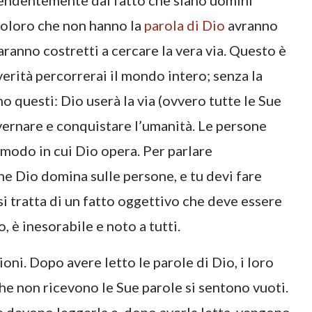
ipendentemente dal fatto che siano uomini
, coloro che non hanno la
parola di Dio
avranno
aranno costretti a cercare la vera via. Questo è
verità percorrerai il mondo intero; senza la
no questi: Dio userà la via (ovvero tutte le Sue
overnare e conquistare l’umanità. Le persone
odo in cui Dio opera. Per parlare
he Dio domina sulle persone, e tu devi fare
si tratta di un fatto oggettivo che deve essere
o, è inesorabile e noto a tutti.
oni. Dopo avere letto le parole di Dio, i loro
che non ricevono le Sue parole si sentono vuoti.