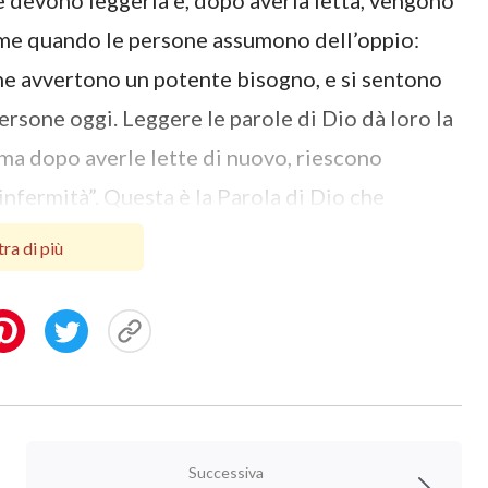
ne devono leggerla e, dopo averla letta, vengono
ome quando le persone assumono dell’oppio:
 ne avvertono un potente bisogno, e si sentono
ersone oggi. Leggere le parole di Dio dà loro la
, ma dopo averle lette di nuovo, riescono
infermità”. Questa è la Parola di Dio che
na la terra. Alcuni vorrebbero lasciare tutto,
ra di più
 ogni caso, non possono separarsi dalle Sue
unque vivere secondo le Sue parole; e per
separarsi dalle Sue parole. Queste dimostrano
d esercita il Suo potere, ed è così che Egli
cui Dio opera e nessuno può discostarsene. Le
i case e diventeranno note a tutti, e solo allora
Successiva