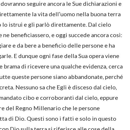
 dovranno seguire ancora le Sue dichiarazioni e
irettamente la vita dell’uomo nella buona terra
o istruì e gli parlò direttamente. Dal cielo
 ne beneficiassero, e oggi succede ancora così:
re e da bere a beneficio delle persone e ha
arle. E dunque ogni fase della Sua opera viene
e brama di ricevere una qualche evidenza, cerca
 tutte queste persone siano abbandonate, perché
reta. Nessuno sa che Egli è disceso dal cielo,
mandato cibo e corroboranti dal cielo, eppure
ore del Regno Millenario che le persone
a di Dio. Questi sono i fatti e solo in questo
on Dio sulla terra si riferisce alle cose della