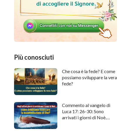
Più conosciuti
Che cosa è la fede? E come
possiamo sviluppare la vera
fede?
Commento al vangelo di
Luca 17: 26-30: Sono
arrivati i giorni di Noè.
Come cercare l'apparizione
di Dio?