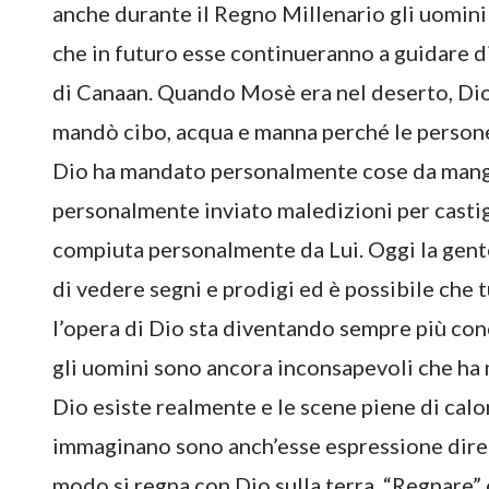
anche durante il Regno Millenario gli uomini
che in futuro esse continueranno a guidare d
di Canaan. Quando Mosè era nel deserto, Dio l
mandò cibo, acqua e manna perché le persone
Dio ha mandato personalmente cose da mangia
personalmente inviato maledizioni per castig
compiuta personalmente da Lui. Oggi la gent
di vedere segni e prodigi ed è possibile che
l’opera di Dio sta diventando sempre più conc
gli uomini sono ancora inconsapevoli che ha 
Dio esiste realmente e le scene piene di cal
immaginano sono anch’esse espressione dirett
modo si regna con Dio sulla terra. “Regnare” c