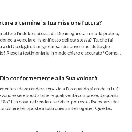
Parola che si fa carne”, vale a dire che Egli è
le potessero essere proferite attraverso la
ico Testamento, quando Dio parlava
tare a termine la tua missione futura?
ua parola verrà portata a compimento durante
smettere l’indole espressa da Dio in ogni età in modo pratico,
doneo a veicolare il significato dell’età stessa? Tu, che fai
visibile davanti agli occhi di tutti e la gente
ra di Dio degli ultimi giorni, sai descrivere nel dettaglio
 Dio? Riesci a testimoniarla in modo chiaro e accurato? Come
minima disparità. Questo è il significato
e […]
 l’opera dello Spirito si realizza attraverso la
 della “Parola che si fa carne” e
 Dio conformemente alla Sua volontà
Solo Dio può pronunciare la volontà dello Spirito
mente si deve rendere servizio a Dio quando si crede in Lui?
evono essere soddisfatte, e quali verità comprese, da quanti
 dello Spirito; le Sue parole vengono rese chiare
Dio? E in cosa, nel rendere servizio, potreste discostarvi dal
ata da loro. Nessuno è esentato, tutti esistono
onoscere le risposte a tutti questi interrogativi. Queste
su come credete in […]
erso queste manifestazioni le persone possono
siscono nulla in questo modo, sognano ad occhi