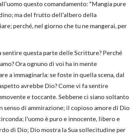
de all’uomo questo comandamento: “Mangia pure
dino; ma del frutto dell’albero della
re; perché, nel giorno che tu ne mangerai, per
 sentire questa parte delle Scritture? Perché
damo? Ora ognuno di voi ha in mente
e a immaginarla: se foste in quella scena, dal
aspetto avrebbe Dio? Come vi fa sentire
mmovente e toccante. Sebbene ci siano soltanto
 un senso di ammirazione; il copioso amore di Dio
irconda; l’uomo è puro e innocente, libero e
rdo di Dio; Dio mostra la Sua sollecitudine per