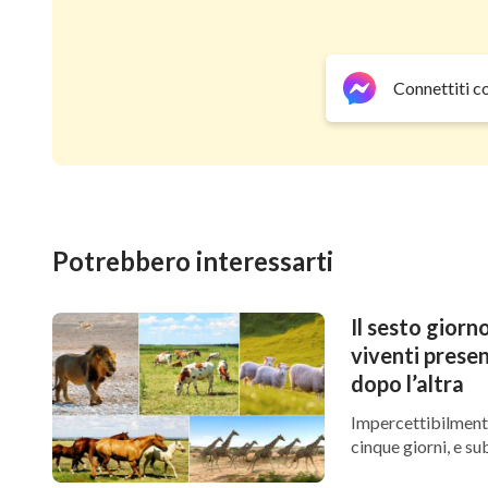
Connettiti c
Potrebbero interessarti
Il sesto giorno
viventi prese
dopo l’altra
Impercettibilmente,
cinque giorni, e su
creazione. Questo g