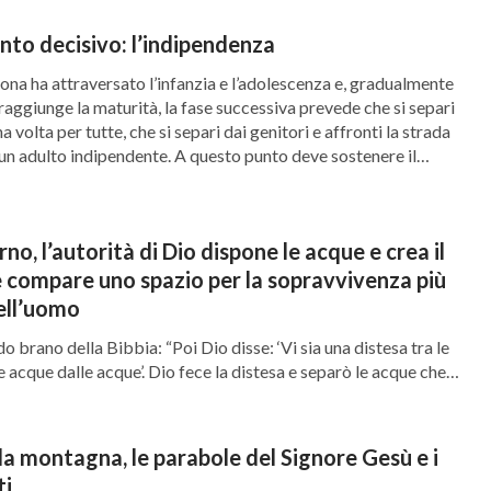
l progetto del Creatore alla vigilia di questo nuovo giorno?
ure avrebbe prodotto, […]
nto decisivo: l’indipendenza
na ha attraversato l’infanzia e l’adolescenza e, gradualmente
raggiunge la maturità, la fase successiva prevede che si separi
a volta per tutte, che si separi dai genitori e affronti la strada
un adulto indipendente. A questo punto deve sostenere il
e le […]
rno, l’autorità di Dio dispone le acque e crea il
 compare uno spazio per la sopravvivenza più
ell’uomo
 brano della Bibbia: “Poi Dio disse: ‘Vi sia una distesa tra le
e acque dalle acque’. Dio fece la distesa e separò le acque che
esa dalle acque che erano sopra la distesa. E così fu” (Genesi
iamenti avvennero quando Dio disse: “Vi sia […]
lla montagna, le parabole del Signore Gesù e i
i