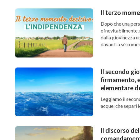
Qual era, dunque, i
Quali nuove creat
Il terzo mome
Dopo che una perso
e inevitabilmente, 
dalla giovinezza un
davanti a sé come 
confronto con tutt
Il secondo gio
firmamento, e
elementare d
Leggiamo il secondo
acque, che separi l
erano sotto la dist
1:6-7). Quali camb
Il discorso de
comandament