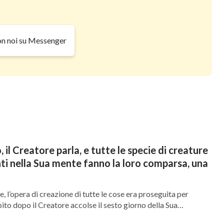
on noi su Messenger
, il Creatore parla, e tutte le specie di creature
nti nella Sua mente fanno la loro comparsa, una
 l’opera di creazione di tutte le cose era proseguita per
bito dopo il Creatore accolse il sesto giorno della Sua
iorno fu un altro nuovo inizio e un altro giorno straordinario.