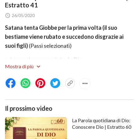
Estratto 41
26/05/2020
Satana tenta Giobbe per la prima volta (il suo
bestiame viene rubato e succedono disgrazie ai
suoi figli)
(Passi selezionati)
a. Le parole pronunciate da Dio
Mostra di più
Giobbe 1:8 E Jahvè disse a Satana: “Hai tu notato il
Mio servo Giobbe? Non ce n’è un altro sulla terra che
come lui sia integro, retto, tema Iddio e fugga il male”.
Giobbe 1:12 E Jahvè disse a Satana: “Ebbene! Tutto
Il prossimo video
quello che possiede è in tuo potere; soltanto, non
La Parola quotidiana di Dio:
stender la mano sulla sua persona”. E Satana si ritirò
Conoscere Dio | Estratto 60
dalla presenza di Jahvè.