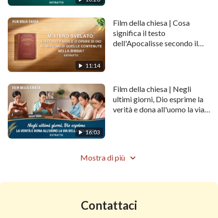
Film della chiesa | Cosa
significa il testo
dell'Apocalisse secondo il
quale non bisogna
aggiungere nulla alle
11:14
profezie? (Estratto)
Film della chiesa | Negli
ultimi giorni, Dio esprime la
verità e dona all'uomo la via
della vita eterna (Estratto)
16:03
Mostra di più
Contattaci