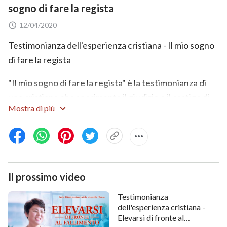
sogno di fare la regista
12/04/2020
Testimonianza dell'esperienza cristiana - Il mio sogno
di fare la regista
"Il mio sogno di fare la regista" è la testimonianza di
una cristiana che sperimenta il giudizio e il castigo di
Mostra di più
Dio. Nello svolgimento dei propri doveri all'interno
della Chiesa, ella non desidera altro che diventare
regista e guadagnarsi l'ammirazione degli altri. Si dà
completamente al proprio lavoro, sopportando
avversità e pagando un prezzo. Ma, dopo aver fallito e
Il prossimo video
sperimentato battute d'arresto per due volte e, solo
Testimonianza
attraverso il giudizio e il castigo della
parola di Dio
,
dell'esperienza cristiana -
finalmente comprende che nell'eseguire i propri
Elevarsi di fronte al