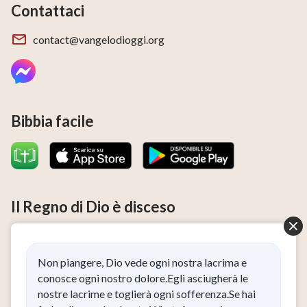
Contattaci
contact@vangelodioggi.org
Bibbia facile
Il Regno di Dio è disceso
Il Regno di Dio è disceso nel mondo! Desideri accedere al
Regno di Dio?
Non piangere, Dio vede ogni nostra lacrima e
Ho letto e accetto l’
Informativa sulla privacy
.
conosce ogni nostro dolore.Egli asciugherà le
nostre lacrime e toglierà ogni sofferenza.Se hai