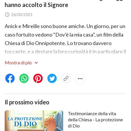
hanno accolto il Signore
26/03/2021
Anick e Mireille sono buone amiche. Un giorno, per un
caso fortuito vedono "Dov'è la mia casa", un film della
Chiesa di Dio Onnipotente. Lo trovano davvero
toccante, e a destare la loro curiosità è in particolare il
libro che cambia il destino della protagonista del film.
Mostra di più
Percepiscono il calore e l'autorità nelle parole che
esso contiene, e avvertono che nessuna persona
comune può averle pronunciate. Quando vengono a
sapere che si tratta delle parole del Signore ritornato,
Il prossimo video
lo trovano inconcepibile. Per quanto ne sappiano, il
Signore non è ancora disceso su una nuvola né Si è
Testimonianze della vita
manifestato apertamente: perciò come si può
della Chiesa - La protezione
di Dio
affermare che Egli sia tornato? Dopo una battaglia