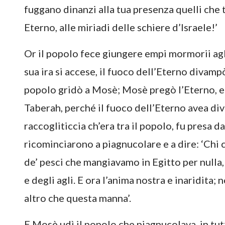
fuggano dinanzi alla tua presenza quelli che t
Eterno, alle miriadi delle schiere d’Israele!’
Or il popolo fece giungere empi mormorii agli
sua ira si accese, il fuoco dell’Eterno divampò
popolo gridò a Mosè; Mosè pregò l’Eterno, e 
Taberah, perché il fuoco dell’Eterno avea div
raccogliticcia ch’era tra il popolo, fu presa d
ricominciarono a piagnucolare e a dire: ‘Chi 
de’ pesci che mangiavamo in Egitto per nulla, 
e degli agli. E ora l’anima nostra e inaridita;
altro che questa manna’.
E Mosè udì il popolo che piagnucolava, in tut