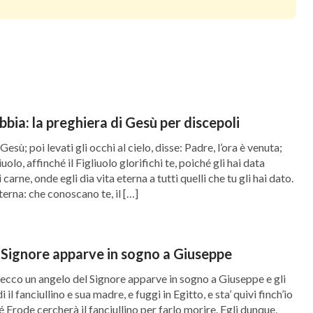
erì al popolo le parole dell’Eterno; e radunò
 pose intorno alla tenda. E l’Eterno scese nella
u lui, e lo mise sui settanta anziani; e avvenne
uelli profetizzarono, ma non continuarono.
’altro Medad, erano rimasti nel campo, e lo
ibbia: la preghiera di Gesù per discepoli
ma non erano usciti per andare alla tenda; e
esù; poi levati gli occhi al cielo, disse: Padre, l’ora è venuta;
riferire la cosa a Mosè, e disse: ‘Eldad e
liuolo, affinché il Figliuolo glorifichi te, poiché gli hai data
, figliuolo di Nun, servo di Mosè dalla sua
arne, onde egli dia vita eterna a tutti quelli che tu gli hai dato.
eterna: che conoscano te, il […]
non glielo permettere!’ Ma Mosè gli rispose: ‘Sei
ti nel popolo dell’Eterno, e volesse l’Eterno
ò nel campo, insieme con gli anziani d’Israele.
 Signore apparve in sogno a Giuseppe
, ecco un angelo del Signore apparve in sogno a Giuseppe e gli
ortò delle quaglie dalla parte del mare, e le fe’
i il fanciullino e sua madre, e fuggi in Egitto, e sta’ quivi finch’io
é Erode cercherà il fanciullino per farlo morire. Egli dunque,