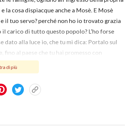
e, e la cosa dispiacque anche a Mosè. E Mosè
le il tuo servo? perché non ho io trovato grazia
 il carico di tutto questo popolo? L’ho forse
 dato alla luce io, che tu mi dica: Portalo sul
e, fino al paese che tu hai promesso con
la carne da dare a tutto questo popolo? Poiché
ra di più
ngiar della carne! Io non posso, da me solo,
 grave per me. E se mi vuoi trattare così,
zia agli occhi tuoi; e ch’io non vegga la mia
 settanta uomini degli anziani d’Israele,
ome aventi autorità sovr’esso; conducili alla
 Io scenderò e parlerò quivi teco; prenderò dello