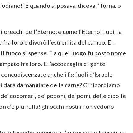
’odiano!’ E quando si posava, diceva: ‘Torna, o
 orecchi dell’Eterno; e come l’Eterno li udì, la
 fra loro e divorò l’estremità del campo. E il
il fuoco si spense. E a quel luogo fu posto nome
ampato fra loro. E l’accozzaglia di gente
a concupiscenza; e anche i figliuoli d’Israele
ci darà da mangiare della carne? Ci ricordiamo
de’ cocomeri, de’ poponi, de’ porri, delle cipolle
 non c’è più nulla! gli occhi nostri non vedono
te le famiglie, ognuno all’ingresso della propria