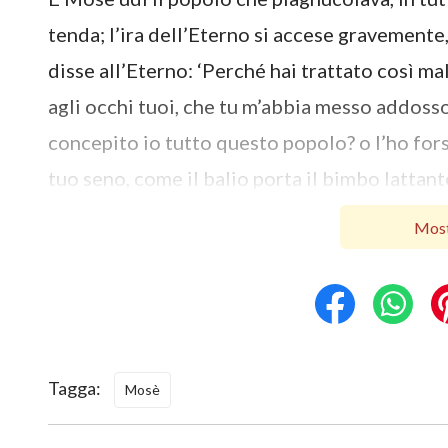
tenda; l’ira dell’Eterno si accese gravement
disse all’Eterno: ‘Perché hai trattato così ma
agli occhi tuoi, che tu m’abbia messo addosso
concepito io tutto questo popolo? o l’ho forse
tuo seno, come il balio porta il bimbo lattant
giuramento ai suoi padri? Donde avrei io del
Most
piagnucola dietro a me, dicendo: Dacci da ma
portare tutto questo popolo; è un peso troppo
uccidimi, ti prego; uccidimi, se ho trovato gra
sventura!’ E l’Eterno disse a Mosè:
‘Radunami
Tagga:
Mosè
conosciuti da te come anziani del popolo e c
tenda di convegno, e vi si presentino con te.