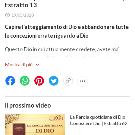
Estratto 13
19/05/2020
Capire l’atteggiamento di Dio e abbandonare tutte
le concezioni errate riguardo a Dio
Questo Dio in cui attualmente credete, avete mai
pensato che tipo di Dio sia? Quando Egli vede una
Mostra di più
persona malvagia fare cose malvagie, disprezza
questo fatto? (Lo disprezza.) Quando vede gli errori
delle persone ignoranti, qual è il Suo atteggiamento?
(Tristezza.) Quando vede persone che rubano le Sue
offerte, qual è il Suo atteggiamento? (Le disprezza.)
Il prossimo video
Tutto questo è ben chiaro, giusto? Quando vede
La Parola quotidiana di Dio:
qualcuno che è sconsiderato nella sua fede in Dio e
Conoscere Dio | Estratto 62
non ricerca in alcun modo la verità, qual è