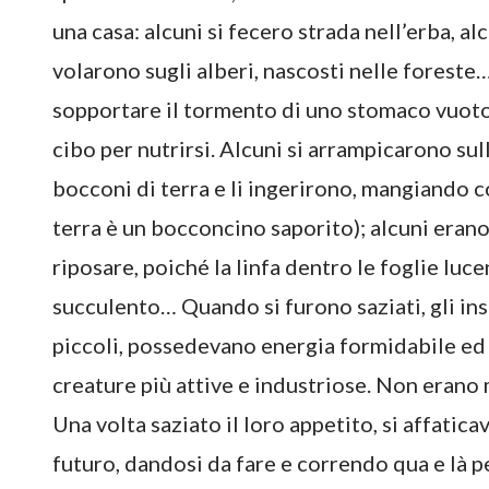
una casa: alcuni si fecero strada nell’erba, al
volarono sugli alberi, nascosti nelle foreste
sopportare il tormento di uno stomaco vuoto 
cibo per nutrirsi. Alcuni si arrampicarono sull
bocconi di terra e li ingerirono, mangiando c
terra è un bocconcino saporito); alcuni erano
riposare, poiché la linfa dentro le foglie luc
succulento… Quando si furono saziati, gli ins
piccoli, possedevano energia formidabile ed e
creature più attive e industriose. Non erano 
Una volta saziato il loro appetito, si affati
futuro, dandosi da fare e correndo qua e là p