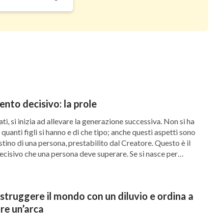
 conferitagli dal Creatore, il proprio stato
 nelle foreste e sulle montagne. Sprezzanti di
i padroni delle montagne e delle foreste, dopo
 ordinata dal Creatore, “rivendicarono” le
a già stabilito i loro confini e definito l’ambito
nto decisivo: la prole
ri padroni di montagne e foreste, ed è per
nti. Furono chiamati “animali selvatici” proprio
i, si inizia ad allevare la generazione successiva. Non si ha
 quanti figli si hanno e di che tipo; anche questi aspetti sono
eramente selvaggi, brutali e indomabili. Non
tino di una persona, prestabilito dal Creatore. Questo è il
isivo che una persona deve superare. Se si nasce per
llevati né vivere in armonia con l’umanità o
e allevati e non potevano lavorare per
potevano essere avvicinati dall’uomo. D’altro
struggere il mondo con un diluvio e ordina a
re un’arca
tà e non potevano essere avvicinati dall’uomo