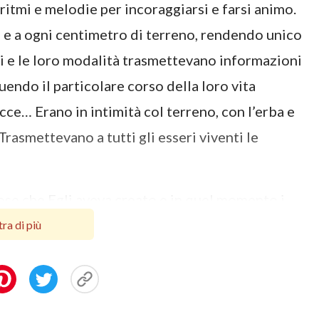
ritmi e melodie per incoraggiarsi e farsi animo.
ri e a ogni centimetro di terreno, rendendo unico
i e le loro modalità trasmettevano informazioni
guendo il particolare corso della loro vita
cce… Erano in intimità col terreno, con l’erba e
 Trasmettevano a tutti gli esseri viventi le
ose che Egli aveva creato e in quel momento i
u foreste e montagne. Mentre le Sue parole
ra di più
sulle montagne comparivano creature di genere
ecedenza: erano gli animali selvatici nominati
 il capo e fecero sibilare la coda, ciascuno col