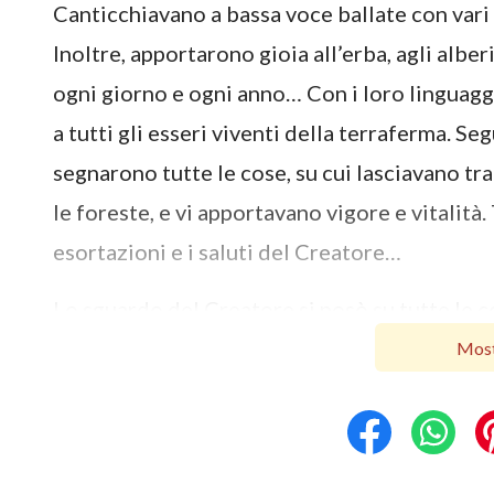
Canticchiavano a bassa voce ballate con vari 
Inoltre, apportarono gioia all’erba, agli albe
ogni giorno e ogni anno… Con i loro linguagg
a tutti gli esseri viventi della terraferma. Se
segnarono tutte le cose, su cui lasciavano tra
le foreste, e vi apportavano vigore e vitalità.
esortazioni e i saluti del Creatore…
Lo sguardo del Creatore si posò su tutte le c
Suoi occhi e la Sua mente si soffermarono s
Most
venivano pronunciate, nelle fitte foreste e 
diverso rispetto a tutte quelle arrivate in pr
dalla bocca di Dio. A lungo attesi, scrollarono