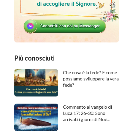
Più conosciuti
Che cosa è la fede? E come
possiamo sviluppare la vera
fede?
Commento al vangelo di
Luca 17: 26-30: Sono
arrivati i giorni di Noè.
Come cercare l'apparizione
di Dio?