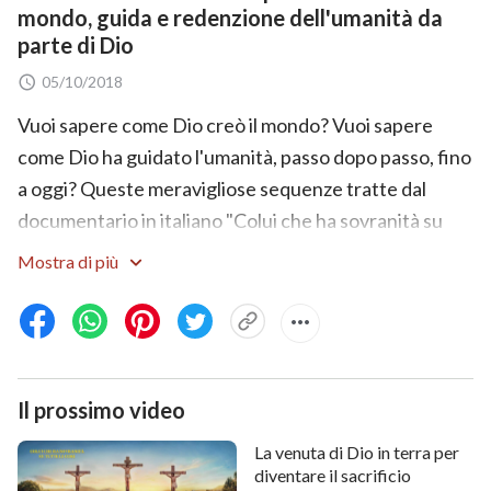
mondo, guida e redenzione dell'umanità da
parte di Dio
05/10/2018
Vuoi sapere come Dio creò il mondo? Vuoi sapere
come Dio ha guidato l'umanità, passo dopo passo, fino
a oggi? Queste meravigliose sequenze tratte dal
documentario in italiano "Colui che ha sovranità su
tutte le cose" documentano l'opera di creazione del
Mostra di più
mondo, guida e
redenzione
dell'umanità da parte di
Dio. Ti forniranno le risposte a queste domande.
Condivide di più:
Il prossimo video
Origine dell’uomo e dell’universo – “Colui che ha
sovranità su tutte le cose” Documentario italiano
La venuta di Dio in terra per
diventare il sacrificio