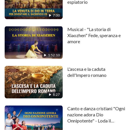
espiatorio
7:00
Musical - "La storia di
Xiaozhen" Fede, speranza e
amore
1:52:10
L'ascesa e la caduta
dell'Impero romano
8:27
Canto e danza cristiani "Ogni
nazione adora Dio
Onnipotente" - Loda il
ritorno del Signore | Musical