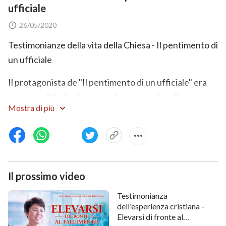
ufficiale
26/05/2020
Testimonianze della vita della Chiesa - Il pentimento di
un ufficiale
Il protagonista de "Il pentimento di un ufficiale" era
un tempo il figlio di un semplice contadino. Dopo
Mostra di più
essersi arruolato nell'esercito, inizia presto a trovarsi
in accordo con le tacite regole della sua unità nel
tentativo di ottenere prestigio, elogi e promozioni,
adulando e lusingando i propri superiori, offrendo loro
cibo e comprando doni. Ottiene una promozione e
Il prossimo video
diventa comandante di battaglione, iniziando a
Testimonianza
percorrere il cammino della corruzione. Dopo aver
dell'esperienza cristiana -
trovato la fede in Dio, volta pagina e lascia l'esercito,
Elevarsi di fronte al