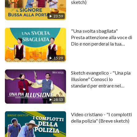
storia si dipana da qui…
sketch)
23:59
"Una svolta sbagliata"
Presta attenzione alla voce di
Dio e non perderai la tua
strada
15:29
Sketch evangelico - "Una pia
illusione" Conosci lo
standard per entrare nel
Regno dei Cieli?
28:13
Video cristiano - "I complotti
della polizia" (Breve sketch)