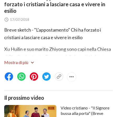
forzato i cristiani a lasciare casa e vivere in
esilio
17/07/2018
Breve sketch - "L'appostamento" Chi ha forzato i
cristiani a lasciare casa e vivere in esilio
Xu Huilin e suo marito Zhiyong sono capi nella Chiesa
di Dio Onnipotente. Fuggono dalla loro città dopo
Mostra di più
aver appreso che il governo cinese li sta ricercando a
causa della loro fede. La loro unica figlia Lingling va a
vivere con la nonna, e le due giungono a dipendere
l'una dall'altra. Xu Huilin ritorna in segreto a casa la
vigilia di capodanno per stare con la propria famiglia,
Il prossimo video
ma la polizia cinese ha predisposto un appostamento,
Video cristiano - "Il Signore
sperando in un'occasione per arrestare la coppia. La
bussa alla porta" (Breve