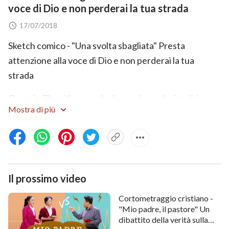
voce di Dio e non perderai la tua strada
17/07/2018
Sketch comico - "Una svolta sbagliata" Presta
attenzione alla voce di Dio e non perderai la tua
strada
Quando Zhao Xun ascolta le parole proferite dal
Mostra di più
Signore ritornato, sente che sono tutta la verità.
Tuttavia, teme che la sua levatura sia troppo bassa e
di non essere in grado di comprendere. Per questo,
desidera chiedere al suo pastore di decidere sulla
questione. Inaspettatamente, mentre va a casa del
Il prossimo video
pastore, incontra sorella Zheng Lu. Grazie alla
Cortometraggio cristiano -
condivisione di sorella Zheng sulla verità, Zhao Xun
"Mio padre, il pastore" Un
finisce per risvegliarsi e rendersi conto che, per
dibattito della verità sulla