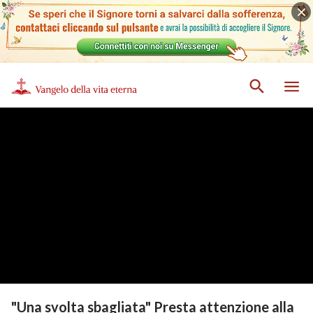
"Una svolta sbagliata" Presta attenzione alla