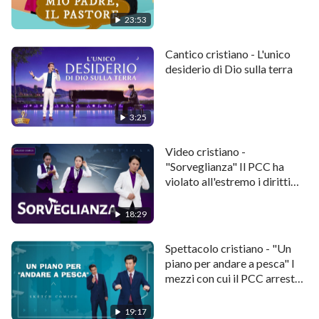
Bibbia
accogliere il ritorno del Signore, deve concentrarsi
23:53
sull’ascolto della voce di Dio. Questo è l’unico modo
per seguire le Sue orme. Adorare e seguire
Cantico cristiano - L'unico
ciecamente i pastori e gli anziani significa
desiderio di Dio sulla terra
semplicemente imboccare una svolta sbagliata.
3:25
Video cristiano -
"Sorveglianza" Il PCC ha
violato all'estremo i diritti
umani (Dialogo comico)
18:29
Spettacolo cristiano - "Un
piano per andare a pesca" I
mezzi con cui il PCC arresta i
cristiani
19:17