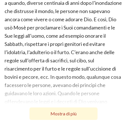
a quando, diverse centinaia di anni dopo l’inondazione
che distrusse il mondo, le persone non sapevano
ancora come vivere o come adorare Dio. E così, Dio
usò Mosè per proclamare i Suoi comandamenti e le
Sue leggi all’uomo, come ad esempio onorare il
Sabbath, rispettare i propri genitori ed evitare
l’idolatria, l’adulterio o il furto. C’erano anche delle
regole sull’offerta di sacrifici, sul cibo, sul
risarcimento per il furto e le regole sull’uccisione di
bovini e pecore, ecc. In questo modo, qualunque cosa
facessero le persone, avevano dei principi che
guidavano le loro azioni. Quando le persone
offendevano le leggi e i decreti di Dio venivano
punite. Ma se facevano offerte a Dio, si pentivano ed
Mostra di più
evitavano di commettere di nuovo peccati, Dio li
perdonava per le loro azioni peccaminose. Jahvè usò i