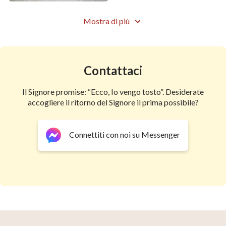
e avere caro tutto il Suo creato.
Mostra di più
Il Suo cuore sussulta e patisce a ogni singola azione
umana.
Egli Si adira, Si affligge e Si addolora per il male e la
Contattaci
corruzione dell’uomo.
Il Signore promise: “Ecco, Io vengo tosto”. Desiderate
Egli Si compiace, gioisce,
accogliere il ritorno del Signore il prima possibile?
Si muove al perdono ed esulta davanti al pentimento e
Connettiti con noi su Messenger
alla fede dell'uomo.
Tutti i Suoi pensieri e le Sue idee, senza eccezioni,
esistono per l'umanità e ruotano attorno a essa.
Ciò che Egli ha ed è, si esprime interamente a
beneficio dell'umanità.