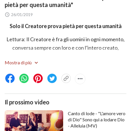
pietà per questa umanità"
26/01/2019
Solo il Creatore prova pietà per questa umanità
Lettura: Il Creatore è fra gli uomini in ogni momento,
conversa sempre con loro e con l’intero creato,
e compie nuovi atti ogni giorno.
Mostra di più
La Sua sostanza e la Sua indole si esprimono nel
dialogo con l'uomo;
i Suoi pensieri e le Sue idee si rivelano totalmente nei
Il prossimo video
Suoi atti;
Canto di lode - "L'amore vero
Egli accompagna e osserva l'umanità in ogni
di Dio" Sono qui a lodare Dio
momento.
- Alleluia (MV)