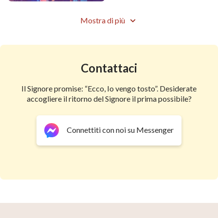
davvero, quando il tuo cuore si aprirà davvero, potrai
vedere ciò che Dio ha, potrai vedere ciò che Dio è,
Mostra di più
cosa Gli porta gioia o dolore, ciò che Gli dà tristezza
oppure rabbia, i tuoi occhi inizieranno a vedere, se
aprirai il tuo cuore a Dio e Lo inviti ad entrare.
Contattaci
da La Parola appare nella carne
Il Signore promise: “Ecco, Io vengo tosto”. Desiderate
accogliere il ritorno del Signore il prima possibile?
Connettiti con noi su Messenger