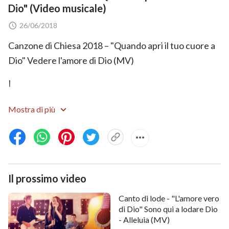
Dio" (Video musicale)
26/06/2018
Canzone di Chiesa 2018 – "Quando apri il tuo cuore a
Dio" Vedere l'amore di Dio (MV)
I
Quando non comprendi Dio e non conosci la Sua
Mostra di più
indole, il tuo cuore non può aprirsi a Lui, il tuo cuore
non può aprirsi a Lui. Quando impari a conoscere Dio,
tu comprendi cosa ha nel cuore, godrai di tutto quello
che c'è in Lui, con fede, cura ed attenzione. Quando
Il prossimo video
assapori ciò che ha nel cuore, pezzo per pezzo, giorno
dopo giorno, quando assapori ciò che ha nel cuore, il
Canto di lode - "L'amore vero
di Dio" Sono qui a lodare Dio
tuo cuore si aprirà a Lui. Quando il tuo cuore si aprirà
- Alleluia (MV)
davvero, quando il tuo cuore si aprirà davvero, vedrai