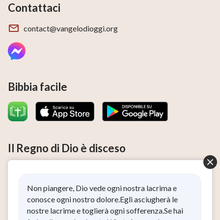
Contattaci
contact@vangelodioggi.org
Bibbia facile
Il Regno di Dio è disceso
Il Regno di Dio è disceso nel mondo! Desideri accedere al
Regno di Dio?
Non piangere, Dio vede ogni nostra lacrima e
Ho letto e accetto l’
Informativa sulla privacy
.
conosce ogni nostro dolore.Egli asciugherà le
nostre lacrime e toglierà ogni sofferenza.Se hai