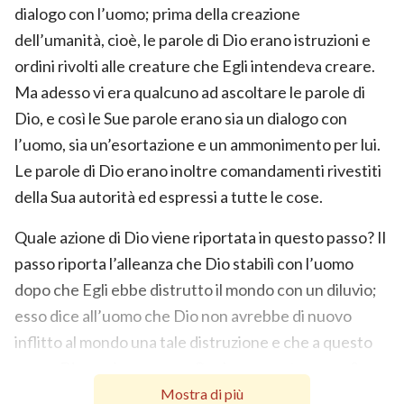
dialogo con l’uomo; prima della creazione
dell’umanità, cioè, le parole di Dio erano istruzioni e
ordini rivolti alle creature che Egli intendeva creare.
Ma adesso vi era qualcuno ad ascoltare le parole di
Dio, e così le Sue parole erano sia un dialogo con
l’uomo, sia un’esortazione e un ammonimento per lui.
Le parole di Dio erano inoltre comandamenti rivestiti
della Sua autorità ed espressi a tutte le cose.
Quale azione di Dio viene riportata in questo passo? Il
passo riporta l’alleanza che Dio stabilì con l’uomo
dopo che Egli ebbe distrutto il mondo con un diluvio;
esso dice all’uomo che Dio non avrebbe di nuovo
inflitto al mondo una tale distruzione e che a questo
scopo Dio creò un segno. Qual era questo segno?
Nelle Scritture si dice: “Io pongo il Mio arco nella
Mostra di più