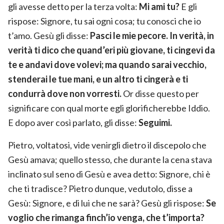
gli avesse detto per la terza volta:
Mi ami tu?
E gli
rispose: Signore, tu sai ogni cosa; tu conosci che io
t’amo. Gesù gli disse:
Pasci le mie pecore. In verità, in
verità ti dico che quand’eri più giovane, ti cingevi da
te e andavi dove volevi; ma quando sarai vecchio,
stenderai le tue mani, e un altro ti cingerà e ti
condurrà dove non vorresti.
Or disse questo per
significare con qual morte egli glorificherebbe Iddio.
E dopo aver così parlato, gli disse:
Seguimi.
Pietro, voltatosi, vide venirgli dietro il discepolo che
Gesù amava; quello stesso, che durante la cena stava
inclinato sul seno di Gesù e avea detto: Signore, chi è
che ti tradisce? Pietro dunque, vedutolo, disse a
Gesù: Signore, e di lui che ne sarà? Gesù gli rispose:
Se
voglio che rimanga finch’io venga, che t’importa?