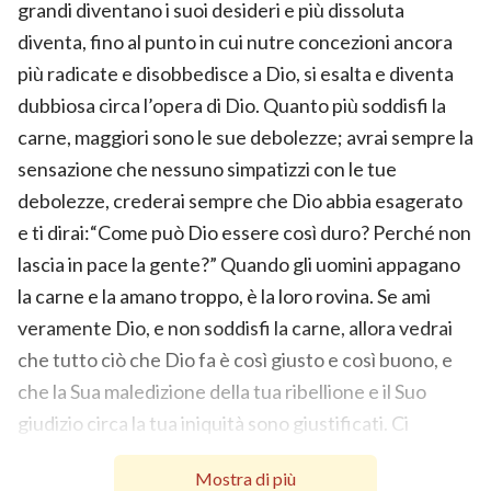
grandi diventano i suoi desideri e più dissoluta
diventa, fino al punto in cui nutre concezioni ancora
più radicate e disobbedisce a Dio, si esalta e diventa
dubbiosa circa l’opera di Dio. Quanto più soddisfi la
carne, maggiori sono le sue debolezze; avrai sempre la
sensazione che nessuno simpatizzi con le tue
debolezze, crederai sempre che Dio abbia esagerato
e ti dirai:“Come può Dio essere così duro? Perché non
lascia in pace la gente?” Quando gli uomini appagano
la carne e la amano troppo, è la loro rovina. Se ami
veramente Dio, e non soddisfi la carne, allora vedrai
che tutto ciò che Dio fa è così giusto e così buono, e
che la Sua maledizione della tua ribellione e il Suo
giudizio circa la tua iniquità sono giustificati. Ci
saranno momenti in cui Dio ti castigherà e ti
Mostra di più
disciplinerà, e stravolgerà il tuo ambiente per