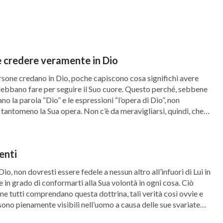
e cosa significa essere confidenti di Dio?
 di Dio, anch’Egli è uomo, vale a dire che Si è
o che sono dello stesso genere possono dirsi
no considerarsi intimi. Se Dio fosse fatto di
e credere veramente in Dio
ere creato, diventare Suo intimo?
one credano in Dio, poche capiscono cosa significhi avere
 debbano fare per seguire il Suo cuore. Questo perché, sebbene
o la parola “Dio” e le espressioni “l’opera di Dio”, non
à e persino il modo in cui ti comporti devono
tantomeno la Sua opera. Non c’è da meravigliarsi, quindi, che
o pratico, senza inseguire idee illusorie e
]
e e, per di più, una vita simile è priva di
enti
rendo la tua vita tra falsità, inganno e nulla più,
o, non dovresti essere fedele a nessun altro all’infuori di Lui in
e significato, non ottieni altro che un
 in grado di conformarti alla Sua volontà in ogni cosa. Ciò
 pertengono alla verità. Tali aspetti non hanno
e tutti comprendano questa dottrina, tali verità così ovvie e
ono pienamente visibili nell’uomo a causa delle sue svariate
e della tua esistenza e possono soltanto portarti
ignoranza, […]