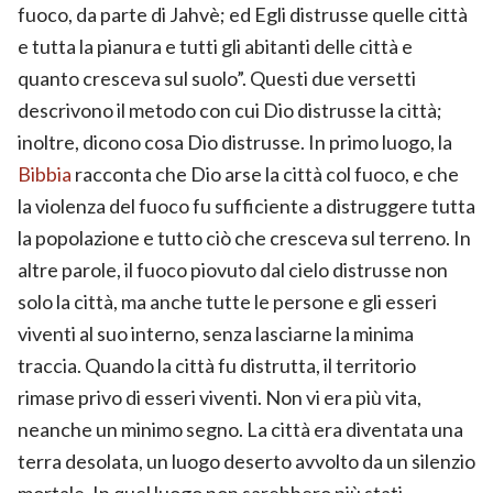
fuoco, da parte di Jahvè; ed Egli distrusse quelle città
e tutta la pianura e tutti gli abitanti delle città e
quanto cresceva sul suolo”. Questi due versetti
descrivono il metodo con cui Dio distrusse la città;
inoltre, dicono cosa Dio distrusse. In primo luogo, la
Bibbia
racconta che Dio arse la città col fuoco, e che
la violenza del fuoco fu sufficiente a distruggere tutta
la popolazione e tutto ciò che cresceva sul terreno. In
altre parole, il fuoco piovuto dal cielo distrusse non
solo la città, ma anche tutte le persone e gli esseri
viventi al suo interno, senza lasciarne la minima
traccia. Quando la città fu distrutta, il territorio
rimase privo di esseri viventi. Non vi era più vita,
neanche un minimo segno. La città era diventata una
terra desolata, un luogo deserto avvolto da un silenzio
mortale. In quel luogo non sarebbero più stati